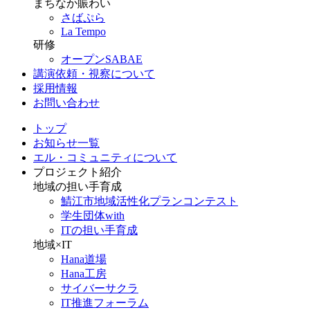
まちなか賑わい
さばぷら
La Tempo
研修
オープンSABAE
講演依頼・視察について
採用情報
お問い合わせ
トップ
お知らせ一覧
エル・コミュニティについて
プロジェクト紹介
地域の担い手育成
鯖江市地域活性化プランコンテスト
学生団体with
ITの担い手育成
地域×IT
Hana道場
Hana工房
サイバーサクラ
IT推進フォーラム