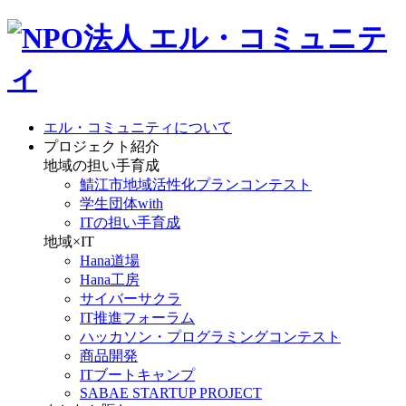
エル・コミュニティについて
プロジェクト紹介
地域の担い手育成
鯖江市地域活性化プランコンテスト
学生団体with
ITの担い手育成
地域×IT
Hana道場
Hana工房
サイバーサクラ
IT推進フォーラム
ハッカソン・プログラミングコンテスト
商品開発
ITブートキャンプ
SABAE STARTUP PROJECT