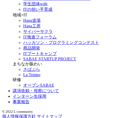
学生団体with
ITの担い手育成
地域×IT
Hana道場
Hana工房
サイバーサクラ
IT推進フォーラム
ハッカソン・プログラミングコンテスト
商品開発
ITブートキャンプ
SABAE STARTUP PROJECT
まちなか賑わい
さばぷら
La Tempo
研修
オープンSABAE
講演依頼・視察について
インターン生採用
事業報告
© 2022 L community.
個人情報保護方針
サイトマップ