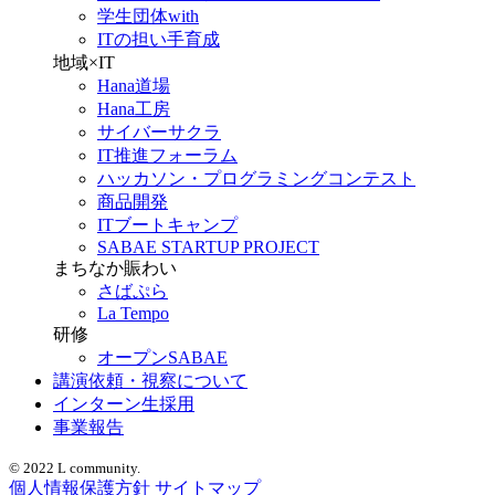
学生団体with
ITの担い手育成
地域×IT
Hana道場
Hana工房
サイバーサクラ
IT推進フォーラム
ハッカソン・プログラミングコンテスト
商品開発
ITブートキャンプ
SABAE STARTUP PROJECT
まちなか賑わい
さばぷら
La Tempo
研修
オープンSABAE
講演依頼・視察について
インターン生採用
事業報告
© 2022 L community.
個人情報保護方針
サイトマップ