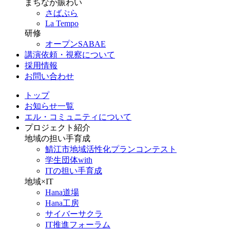
まちなか賑わい
さばぷら
La Tempo
研修
オープンSABAE
講演依頼・視察について
採用情報
お問い合わせ
トップ
お知らせ一覧
エル・コミュニティについて
プロジェクト紹介
地域の担い手育成
鯖江市地域活性化プランコンテスト
学生団体with
ITの担い手育成
地域×IT
Hana道場
Hana工房
サイバーサクラ
IT推進フォーラム