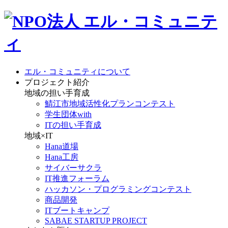
エル・コミュニティについて
プロジェクト紹介
地域の担い手育成
鯖江市地域活性化プランコンテスト
学生団体with
ITの担い手育成
地域×IT
Hana道場
Hana工房
サイバーサクラ
IT推進フォーラム
ハッカソン・プログラミングコンテスト
商品開発
ITブートキャンプ
SABAE STARTUP PROJECT