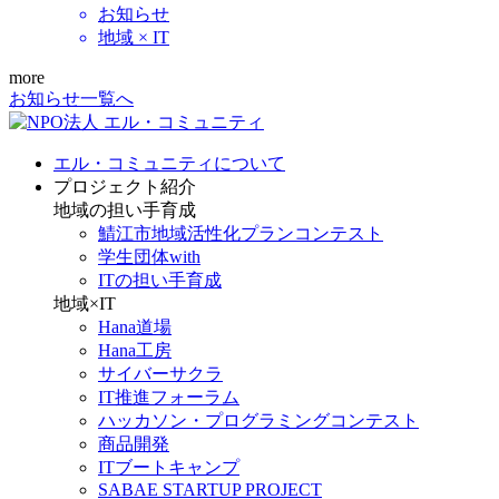
お知らせ
地域 × IT
more
お知らせ一覧へ
エル・コミュニティについて
プロジェクト紹介
地域の担い手育成
鯖江市地域活性化プランコンテスト
学生団体with
ITの担い手育成
地域×IT
Hana道場
Hana工房
サイバーサクラ
IT推進フォーラム
ハッカソン・プログラミングコンテスト
商品開発
ITブートキャンプ
SABAE STARTUP PROJECT