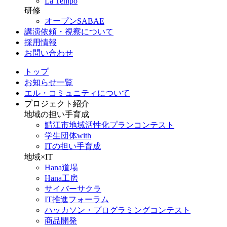
La Tempo
研修
オープンSABAE
講演依頼・視察について
採用情報
お問い合わせ
トップ
お知らせ一覧
エル・コミュニティについて
プロジェクト紹介
地域の担い手育成
鯖江市地域活性化プランコンテスト
学生団体with
ITの担い手育成
地域×IT
Hana道場
Hana工房
サイバーサクラ
IT推進フォーラム
ハッカソン・プログラミングコンテスト
商品開発