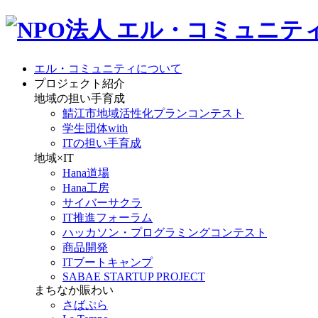
エル・コミュニティについて
プロジェクト紹介
地域の担い手育成
鯖江市地域活性化プランコンテスト
学生団体with
ITの担い手育成
地域×IT
Hana道場
Hana工房
サイバーサクラ
IT推進フォーラム
ハッカソン・プログラミングコンテスト
商品開発
ITブートキャンプ
SABAE STARTUP PROJECT
まちなか賑わい
さばぷら