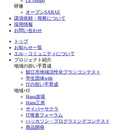
La Tempo
研修
オープンSABAE
講演依頼・視察について
採用情報
お問い合わせ
トップ
お知らせ一覧
エル・コミュニティについて
プロジェクト紹介
地域の担い手育成
鯖江市地域活性化プランコンテスト
学生団体with
ITの担い手育成
地域×IT
Hana道場
Hana工房
サイバーサクラ
IT推進フォーラム
ハッカソン・プログラミングコンテスト
商品開発