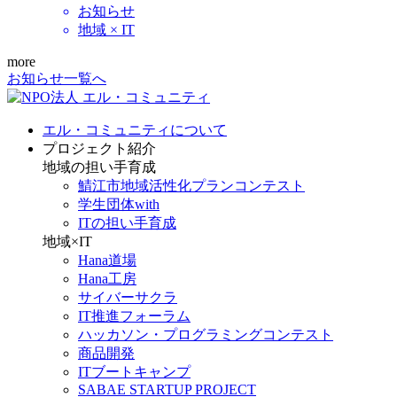
お知らせ
地域 × IT
more
お知らせ一覧へ
エル・コミュニティについて
プロジェクト紹介
地域の担い手育成
鯖江市地域活性化プランコンテスト
学生団体with
ITの担い手育成
地域×IT
Hana道場
Hana工房
サイバーサクラ
IT推進フォーラム
ハッカソン・プログラミングコンテスト
商品開発
ITブートキャンプ
SABAE STARTUP PROJECT