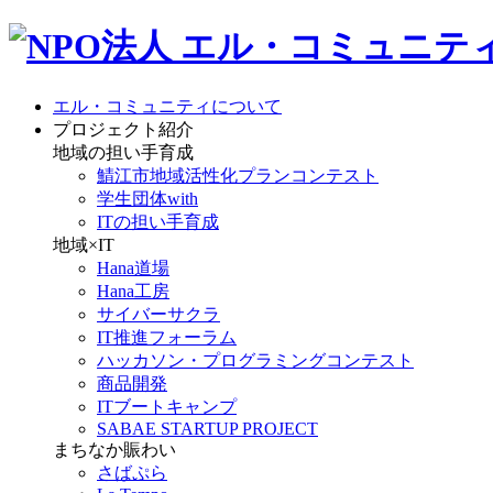
エル・コミュニティについて
プロジェクト紹介
地域の担い手育成
鯖江市地域活性化プランコンテスト
学生団体with
ITの担い手育成
地域×IT
Hana道場
Hana工房
サイバーサクラ
IT推進フォーラム
ハッカソン・プログラミングコンテスト
商品開発
ITブートキャンプ
SABAE STARTUP PROJECT
まちなか賑わい
さばぷら