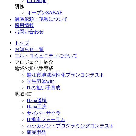
La Tempo
研修
オープンSABAE
講演依頼・視察について
採用情報
お問い合わせ
トップ
お知らせ一覧
エル・コミュニティについて
プロジェクト紹介
地域の担い手育成
鯖江市地域活性化プランコンテスト
学生団体with
ITの担い手育成
地域×IT
Hana道場
Hana工房
サイバーサクラ
IT推進フォーラム
ハッカソン・プログラミングコンテスト
商品開発