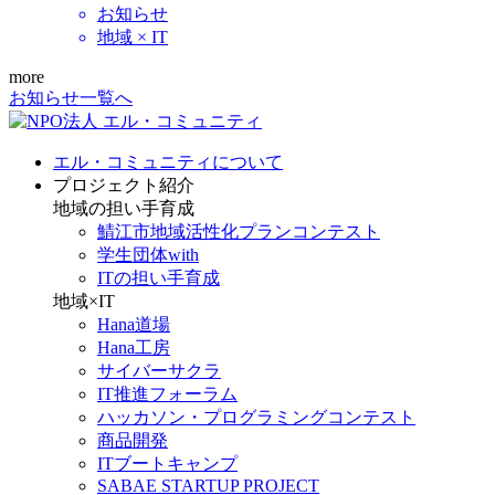
お知らせ
地域 × IT
more
お知らせ一覧へ
エル・コミュニティについて
プロジェクト紹介
地域の担い手育成
鯖江市地域活性化プランコンテスト
学生団体with
ITの担い手育成
地域×IT
Hana道場
Hana工房
サイバーサクラ
IT推進フォーラム
ハッカソン・プログラミングコンテスト
商品開発
ITブートキャンプ
SABAE STARTUP PROJECT