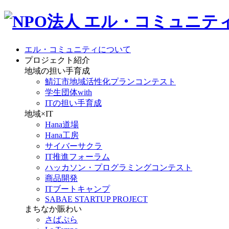
エル・コミュニティについて
プロジェクト紹介
地域の担い手育成
鯖江市地域活性化プランコンテスト
学生団体with
ITの担い手育成
地域×IT
Hana道場
Hana工房
サイバーサクラ
IT推進フォーラム
ハッカソン・プログラミングコンテスト
商品開発
ITブートキャンプ
SABAE STARTUP PROJECT
まちなか賑わい
さばぷら