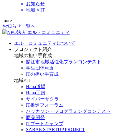
お知らせ
地域 × IT
more
お知らせ一覧へ
エル・コミュニティについて
プロジェクト紹介
地域の担い手育成
鯖江市地域活性化プランコンテスト
学生団体with
ITの担い手育成
地域×IT
Hana道場
Hana工房
サイバーサクラ
IT推進フォーラム
ハッカソン・プログラミングコンテスト
商品開発
ITブートキャンプ
SABAE STARTUP PROJECT