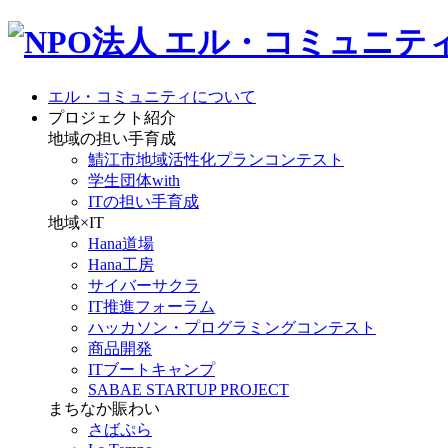
エル・コミュニティについて
プロジェクト紹介
地域の担い手育成
鯖江市地域活性化プランコンテスト
学生団体with
ITの担い手育成
地域×IT
Hana道場
Hana工房
サイバーサクラ
IT推進フォーラム
ハッカソン・プログラミングコンテスト
商品開発
ITブートキャンプ
SABAE STARTUP PROJECT
まちなか賑わい
さばぷら