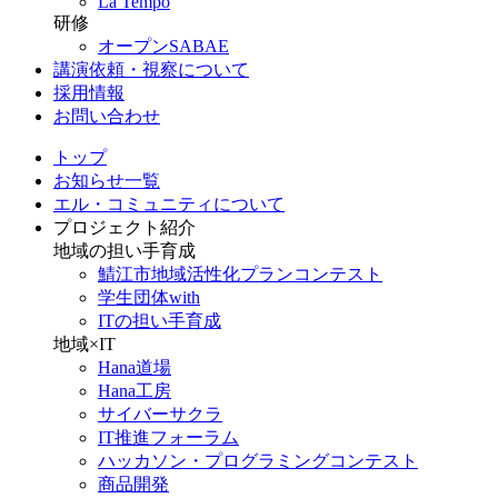
La Tempo
研修
オープンSABAE
講演依頼・視察について
採用情報
お問い合わせ
トップ
お知らせ一覧
エル・コミュニティについて
プロジェクト紹介
地域の担い手育成
鯖江市地域活性化プランコンテスト
学生団体with
ITの担い手育成
地域×IT
Hana道場
Hana工房
サイバーサクラ
IT推進フォーラム
ハッカソン・プログラミングコンテスト
商品開発