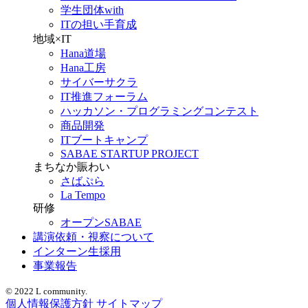
学生団体with
ITの担い手育成
地域×IT
Hana道場
Hana工房
サイバーサクラ
IT推進フォーラム
ハッカソン・プログラミングコンテスト
商品開発
ITブートキャンプ
SABAE STARTUP PROJECT
まちなか賑わい
さばぷら
La Tempo
研修
オープンSABAE
講演依頼・視察について
インターン生採用
事業報告
© 2022 L community.
個人情報保護方針
サイトマップ