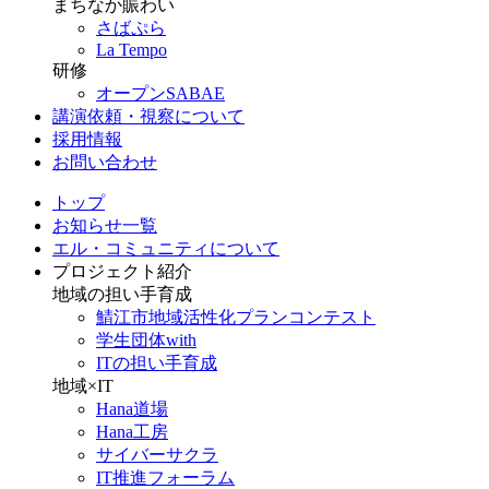
まちなか賑わい
さばぷら
La Tempo
研修
オープンSABAE
講演依頼・視察について
採用情報
お問い合わせ
トップ
お知らせ一覧
エル・コミュニティについて
プロジェクト紹介
地域の担い手育成
鯖江市地域活性化プランコンテスト
学生団体with
ITの担い手育成
地域×IT
Hana道場
Hana工房
サイバーサクラ
IT推進フォーラム