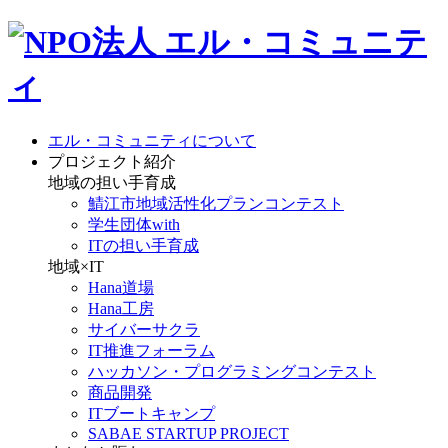
エル・コミュニティについて
プロジェクト紹介
地域の担い手育成
鯖江市地域活性化プランコンテスト
学生団体with
ITの担い手育成
地域×IT
Hana道場
Hana工房
サイバーサクラ
IT推進フォーラム
ハッカソン・プログラミングコンテスト
商品開発
ITブートキャンプ
SABAE STARTUP PROJECT