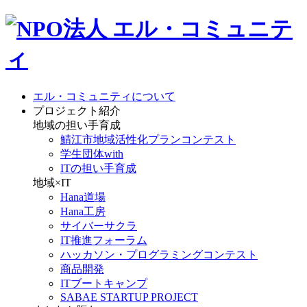
エル・コミュニティについて
プロジェクト紹介
地域の担い手育成
鯖江市地域活性化プランコンテスト
学生団体with
ITの担い手育成
地域×IT
Hana道場
Hana工房
サイバーサクラ
IT推進フォーラム
ハッカソン・プログラミングコンテスト
商品開発
ITブートキャンプ
SABAE STARTUP PROJECT