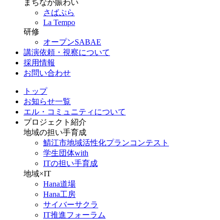
まちなか賑わい
さばぷら
La Tempo
研修
オープンSABAE
講演依頼・視察について
採用情報
お問い合わせ
トップ
お知らせ一覧
エル・コミュニティについて
プロジェクト紹介
地域の担い手育成
鯖江市地域活性化プランコンテスト
学生団体with
ITの担い手育成
地域×IT
Hana道場
Hana工房
サイバーサクラ
IT推進フォーラム