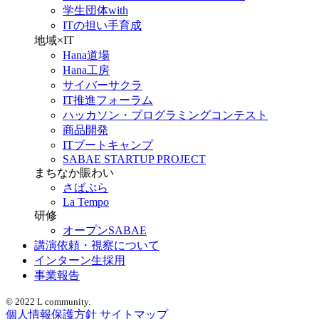
学生団体with
ITの担い手育成
地域×IT
Hana道場
Hana工房
サイバーサクラ
IT推進フォーラム
ハッカソン・プログラミングコンテスト
商品開発
ITブートキャンプ
SABAE STARTUP PROJECT
まちなか賑わい
さばぷら
La Tempo
研修
オープンSABAE
講演依頼・視察について
インターン生採用
事業報告
© 2022 L community.
個人情報保護方針
サイトマップ