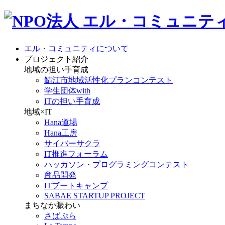
エル・コミュニティについて
プロジェクト紹介
地域の担い手育成
鯖江市地域活性化プランコンテスト
学生団体with
ITの担い手育成
地域×IT
Hana道場
Hana工房
サイバーサクラ
IT推進フォーラム
ハッカソン・プログラミングコンテスト
商品開発
ITブートキャンプ
SABAE STARTUP PROJECT
まちなか賑わい
さばぷら