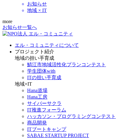
お知らせ
地域 × IT
more
お知らせ一覧へ
エル・コミュニティについて
プロジェクト紹介
地域の担い手育成
鯖江市地域活性化プランコンテスト
学生団体with
ITの担い手育成
地域×IT
Hana道場
Hana工房
サイバーサクラ
IT推進フォーラム
ハッカソン・プログラミングコンテスト
商品開発
ITブートキャンプ
SABAE STARTUP PROJECT