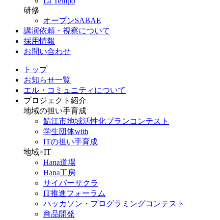
La Tempo
研修
オープンSABAE
講演依頼・視察について
採用情報
お問い合わせ
トップ
お知らせ一覧
エル・コミュニティについて
プロジェクト紹介
地域の担い手育成
鯖江市地域活性化プランコンテスト
学生団体with
ITの担い手育成
地域×IT
Hana道場
Hana工房
サイバーサクラ
IT推進フォーラム
ハッカソン・プログラミングコンテスト
商品開発