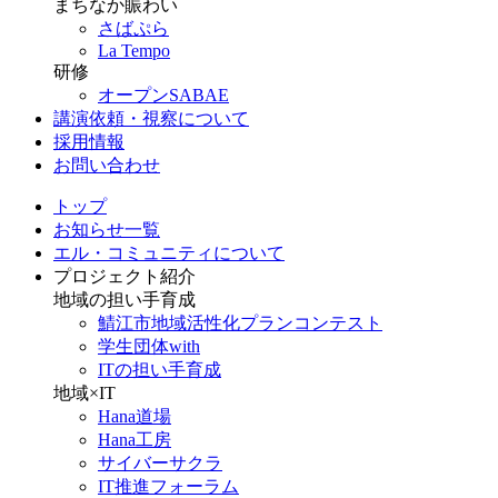
まちなか賑わい
さばぷら
La Tempo
研修
オープンSABAE
講演依頼・視察について
採用情報
お問い合わせ
トップ
お知らせ一覧
エル・コミュニティについて
プロジェクト紹介
地域の担い手育成
鯖江市地域活性化プランコンテスト
学生団体with
ITの担い手育成
地域×IT
Hana道場
Hana工房
サイバーサクラ
IT推進フォーラム