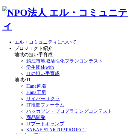
エル・コミュニティについて
プロジェクト紹介
地域の担い手育成
鯖江市地域活性化プランコンテスト
学生団体with
ITの担い手育成
地域×IT
Hana道場
Hana工房
サイバーサクラ
IT推進フォーラム
ハッカソン・プログラミングコンテスト
商品開発
ITブートキャンプ
SABAE STARTUP PROJECT