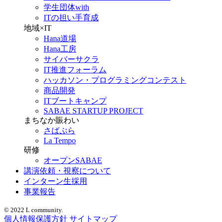
学生団体with
ITの担い手育成
地域×IT
Hana道場
Hana工房
サイバーサクラ
IT推進フォーラム
ハッカソン・プログラミングコンテスト
商品開発
ITブートキャンプ
SABAE STARTUP PROJECT
まちなか賑わい
さばぷら
La Tempo
研修
オープンSABAE
講演依頼・視察について
インターン生採用
事業報告
© 2022 L community.
個人情報保護方針
サイトマップ