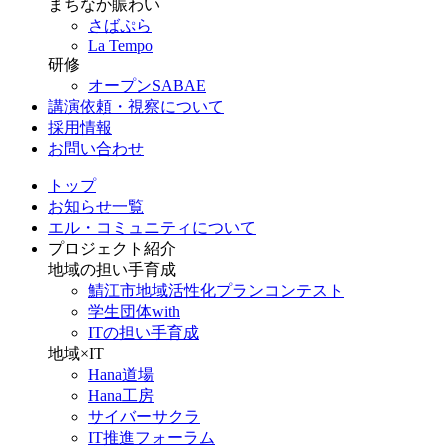
まちなか賑わい
さばぷら
La Tempo
研修
オープンSABAE
講演依頼・視察について
採用情報
お問い合わせ
トップ
お知らせ一覧
エル・コミュニティについて
プロジェクト紹介
地域の担い手育成
鯖江市地域活性化プランコンテスト
学生団体with
ITの担い手育成
地域×IT
Hana道場
Hana工房
サイバーサクラ
IT推進フォーラム