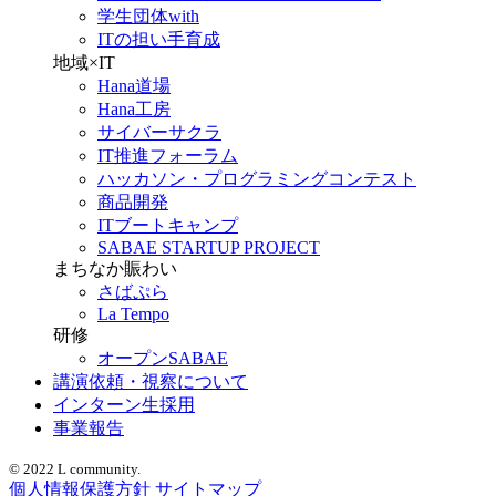
学生団体with
ITの担い手育成
地域×IT
Hana道場
Hana工房
サイバーサクラ
IT推進フォーラム
ハッカソン・プログラミングコンテスト
商品開発
ITブートキャンプ
SABAE STARTUP PROJECT
まちなか賑わい
さばぷら
La Tempo
研修
オープンSABAE
講演依頼・視察について
インターン生採用
事業報告
© 2022 L community.
個人情報保護方針
サイトマップ