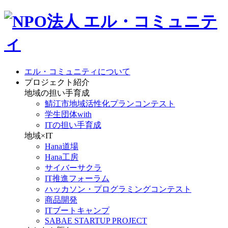
エル・コミュニティについて
プロジェクト紹介
地域の担い手育成
鯖江市地域活性化プランコンテスト
学生団体with
ITの担い手育成
地域×IT
Hana道場
Hana工房
サイバーサクラ
IT推進フォーラム
ハッカソン・プログラミングコンテスト
商品開発
ITブートキャンプ
SABAE STARTUP PROJECT