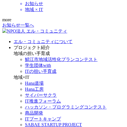
お知らせ
地域 × IT
more
お知らせ一覧へ
エル・コミュニティについて
プロジェクト紹介
地域の担い手育成
鯖江市地域活性化プランコンテスト
学生団体with
ITの担い手育成
地域×IT
Hana道場
Hana工房
サイバーサクラ
IT推進フォーラム
ハッカソン・プログラミングコンテスト
商品開発
ITブートキャンプ
SABAE STARTUP PROJECT