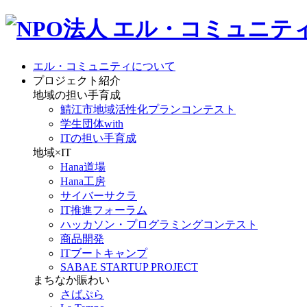
エル・コミュニティについて
プロジェクト紹介
地域の担い手育成
鯖江市地域活性化プランコンテスト
学生団体with
ITの担い手育成
地域×IT
Hana道場
Hana工房
サイバーサクラ
IT推進フォーラム
ハッカソン・プログラミングコンテスト
商品開発
ITブートキャンプ
SABAE STARTUP PROJECT
まちなか賑わい
さばぷら