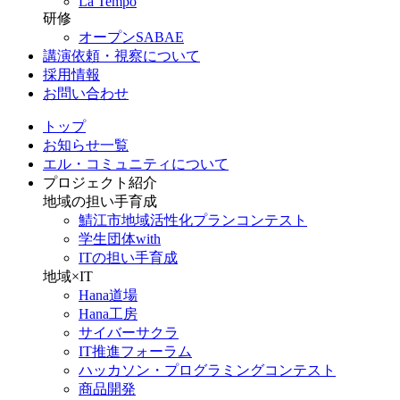
La Tempo
研修
オープンSABAE
講演依頼・視察について
採用情報
お問い合わせ
トップ
お知らせ一覧
エル・コミュニティについて
プロジェクト紹介
地域の担い手育成
鯖江市地域活性化プランコンテスト
学生団体with
ITの担い手育成
地域×IT
Hana道場
Hana工房
サイバーサクラ
IT推進フォーラム
ハッカソン・プログラミングコンテスト
商品開発