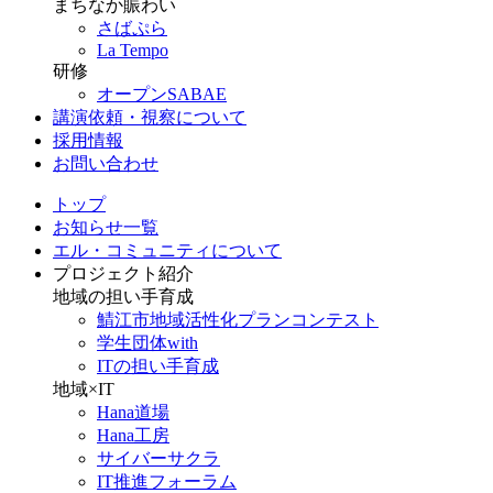
まちなか賑わい
さばぷら
La Tempo
研修
オープンSABAE
講演依頼・視察について
採用情報
お問い合わせ
トップ
お知らせ一覧
エル・コミュニティについて
プロジェクト紹介
地域の担い手育成
鯖江市地域活性化プランコンテスト
学生団体with
ITの担い手育成
地域×IT
Hana道場
Hana工房
サイバーサクラ
IT推進フォーラム