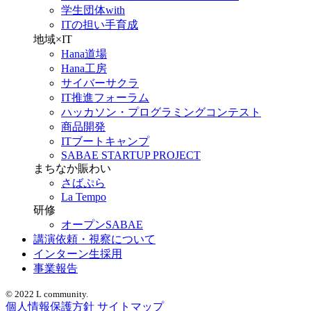
学生団体with
ITの担い手育成
地域×IT
Hana道場
Hana工房
サイバーサクラ
IT推進フォーラム
ハッカソン・プログラミングコンテスト
商品開発
ITブートキャンプ
SABAE STARTUP PROJECT
まちなか賑わい
さばぷら
La Tempo
研修
オープンSABAE
講演依頼・視察について
インターン生採用
事業報告
© 2022 L community.
個人情報保護方針
サイトマップ