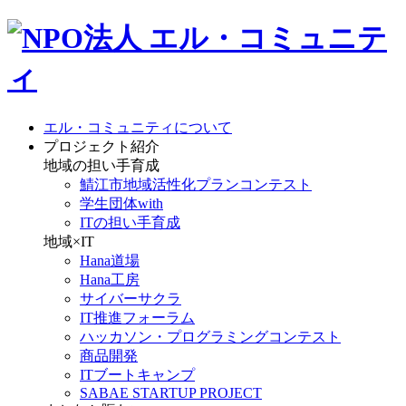
エル・コミュニティについて
プロジェクト紹介
地域の担い手育成
鯖江市地域活性化プランコンテスト
学生団体with
ITの担い手育成
地域×IT
Hana道場
Hana工房
サイバーサクラ
IT推進フォーラム
ハッカソン・プログラミングコンテスト
商品開発
ITブートキャンプ
SABAE STARTUP PROJECT