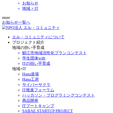
お知らせ
地域 × IT
more
お知らせ一覧へ
エル・コミュニティについて
プロジェクト紹介
地域の担い手育成
鯖江市地域活性化プランコンテスト
学生団体with
ITの担い手育成
地域×IT
Hana道場
Hana工房
サイバーサクラ
IT推進フォーラム
ハッカソン・プログラミングコンテスト
商品開発
ITブートキャンプ
SABAE STARTUP PROJECT