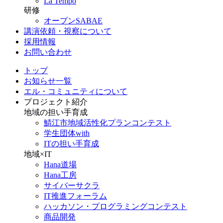
La Tempo
研修
オープンSABAE
講演依頼・視察について
採用情報
お問い合わせ
トップ
お知らせ一覧
エル・コミュニティについて
プロジェクト紹介
地域の担い手育成
鯖江市地域活性化プランコンテスト
学生団体with
ITの担い手育成
地域×IT
Hana道場
Hana工房
サイバーサクラ
IT推進フォーラム
ハッカソン・プログラミングコンテスト
商品開発