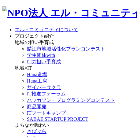
エル・コミュニティについて
プロジェクト紹介
地域の担い手育成
鯖江市地域活性化プランコンテスト
学生団体with
ITの担い手育成
地域×IT
Hana道場
Hana工房
サイバーサクラ
IT推進フォーラム
ハッカソン・プログラミングコンテスト
商品開発
ITブートキャンプ
SABAE STARTUP PROJECT
まちなか賑わい
さばぷら