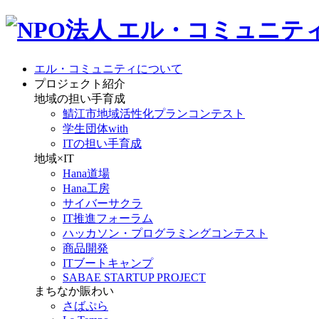
エル・コミュニティについて
プロジェクト紹介
地域の担い手育成
鯖江市地域活性化プランコンテスト
学生団体with
ITの担い手育成
地域×IT
Hana道場
Hana工房
サイバーサクラ
IT推進フォーラム
ハッカソン・プログラミングコンテスト
商品開発
ITブートキャンプ
SABAE STARTUP PROJECT
まちなか賑わい
さばぷら