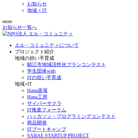
お知らせ
地域 × IT
more
お知らせ一覧へ
エル・コミュニティについて
プロジェクト紹介
地域の担い手育成
鯖江市地域活性化プランコンテスト
学生団体with
ITの担い手育成
地域×IT
Hana道場
Hana工房
サイバーサクラ
IT推進フォーラム
ハッカソン・プログラミングコンテスト
商品開発
ITブートキャンプ
SABAE STARTUP PROJECT