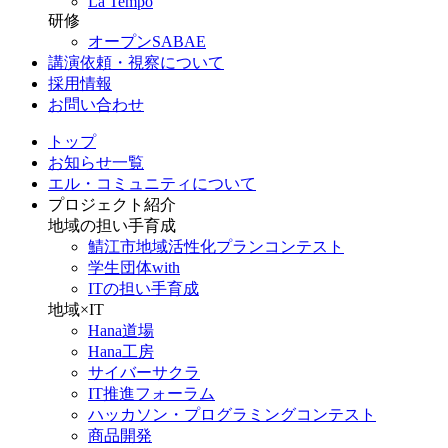
La Tempo
研修
オープンSABAE
講演依頼・視察について
採用情報
お問い合わせ
トップ
お知らせ一覧
エル・コミュニティについて
プロジェクト紹介
地域の担い手育成
鯖江市地域活性化プランコンテスト
学生団体with
ITの担い手育成
地域×IT
Hana道場
Hana工房
サイバーサクラ
IT推進フォーラム
ハッカソン・プログラミングコンテスト
商品開発