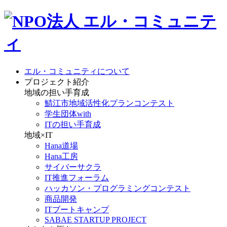
エル・コミュニティについて
プロジェクト紹介
地域の担い手育成
鯖江市地域活性化プランコンテスト
学生団体with
ITの担い手育成
地域×IT
Hana道場
Hana工房
サイバーサクラ
IT推進フォーラム
ハッカソン・プログラミングコンテスト
商品開発
ITブートキャンプ
SABAE STARTUP PROJECT