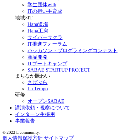
学生団体with
ITの担い手育成
地域×IT
Hana道場
Hana工房
サイバーサクラ
IT推進フォーラム
ハッカソン・プログラミングコンテスト
商品開発
ITブートキャンプ
SABAE STARTUP PROJECT
まちなか賑わい
さばぷら
La Tempo
研修
オープンSABAE
講演依頼・視察について
インターン生採用
事業報告
© 2022 L community.
個人情報保護方針
サイトマップ