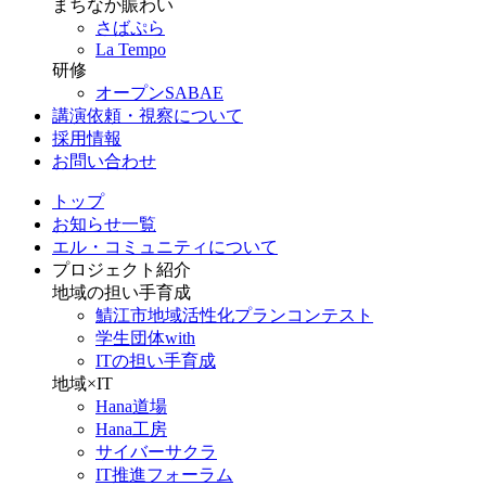
まちなか賑わい
さばぷら
La Tempo
研修
オープンSABAE
講演依頼・視察について
採用情報
お問い合わせ
トップ
お知らせ一覧
エル・コミュニティについて
プロジェクト紹介
地域の担い手育成
鯖江市地域活性化プランコンテスト
学生団体with
ITの担い手育成
地域×IT
Hana道場
Hana工房
サイバーサクラ
IT推進フォーラム