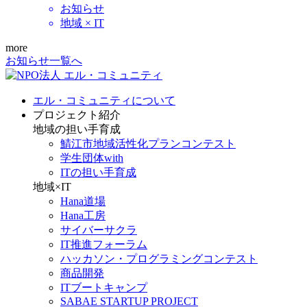
お知らせ
地域 × IT
more
お知らせ一覧へ
エル・コミュニティについて
プロジェクト紹介
地域の担い手育成
鯖江市地域活性化プランコンテスト
学生団体with
ITの担い手育成
地域×IT
Hana道場
Hana工房
サイバーサクラ
IT推進フォーラム
ハッカソン・プログラミングコンテスト
商品開発
ITブートキャンプ
SABAE STARTUP PROJECT