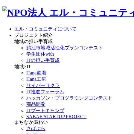
エル・コミュニティについて
プロジェクト紹介
地域の担い手育成
鯖江市地域活性化プランコンテスト
学生団体with
ITの担い手育成
地域×IT
Hana道場
Hana工房
サイバーサクラ
IT推進フォーラム
ハッカソン・プログラミングコンテスト
商品開発
ITブートキャンプ
SABAE STARTUP PROJECT
まちなか賑わい
さばぷら