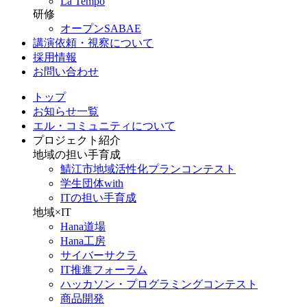
La Tempo
研修
オープンSABAE
講演依頼・視察について
採用情報
お問い合わせ
トップ
お知らせ一覧
エル・コミュニティについて
プロジェクト紹介
地域の担い手育成
鯖江市地域活性化プランコンテスト
学生団体with
ITの担い手育成
地域×IT
Hana道場
Hana工房
サイバーサクラ
IT推進フォーラム
ハッカソン・プログラミングコンテスト
商品開発