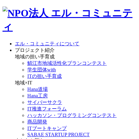
エル・コミュニティについて
プロジェクト紹介
地域の担い手育成
鯖江市地域活性化プランコンテスト
学生団体with
ITの担い手育成
地域×IT
Hana道場
Hana工房
サイバーサクラ
IT推進フォーラム
ハッカソン・プログラミングコンテスト
商品開発
ITブートキャンプ
SABAE STARTUP PROJECT