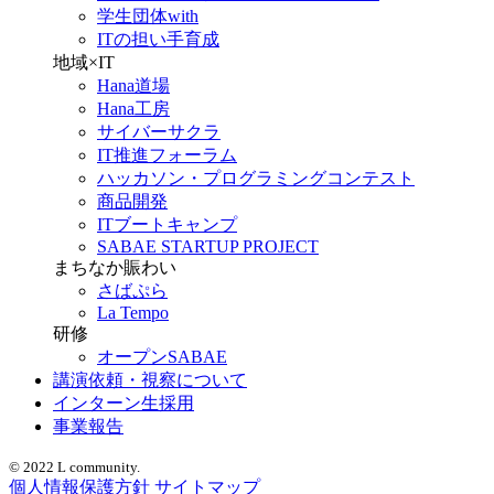
学生団体with
ITの担い手育成
地域×IT
Hana道場
Hana工房
サイバーサクラ
IT推進フォーラム
ハッカソン・プログラミングコンテスト
商品開発
ITブートキャンプ
SABAE STARTUP PROJECT
まちなか賑わい
さばぷら
La Tempo
研修
オープンSABAE
講演依頼・視察について
インターン生採用
事業報告
© 2022 L community.
個人情報保護方針
サイトマップ