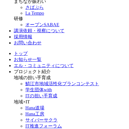
まちなか賑わい
さばぷら
La Tempo
研修
オープンSABAE
講演依頼・視察について
採用情報
お問い合わせ
トップ
お知らせ一覧
エル・コミュニティについて
プロジェクト紹介
地域の担い手育成
鯖江市地域活性化プランコンテスト
学生団体with
ITの担い手育成
地域×IT
Hana道場
Hana工房
サイバーサクラ
IT推進フォーラム