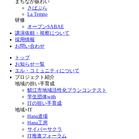
まちなか賑わい
さばぷら
La Tempo
研修
オープンSABAE
講演依頼・視察について
採用情報
お問い合わせ
トップ
お知らせ一覧
エル・コミュニティについて
プロジェクト紹介
地域の担い手育成
鯖江市地域活性化プランコンテスト
学生団体with
ITの担い手育成
地域×IT
Hana道場
Hana工房
サイバーサクラ
IT推進フォーラム