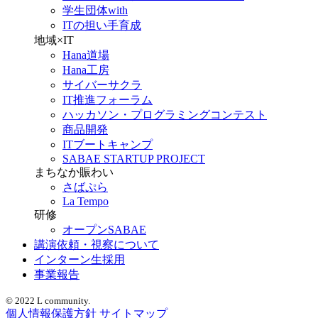
学生団体with
ITの担い手育成
地域×IT
Hana道場
Hana工房
サイバーサクラ
IT推進フォーラム
ハッカソン・プログラミングコンテスト
商品開発
ITブートキャンプ
SABAE STARTUP PROJECT
まちなか賑わい
さばぷら
La Tempo
研修
オープンSABAE
講演依頼・視察について
インターン生採用
事業報告
© 2022 L community.
個人情報保護方針
サイトマップ