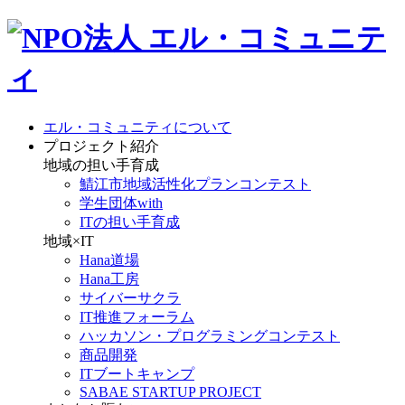
エル・コミュニティについて
プロジェクト紹介
地域の担い手育成
鯖江市地域活性化プランコンテスト
学生団体with
ITの担い手育成
地域×IT
Hana道場
Hana工房
サイバーサクラ
IT推進フォーラム
ハッカソン・プログラミングコンテスト
商品開発
ITブートキャンプ
SABAE STARTUP PROJECT