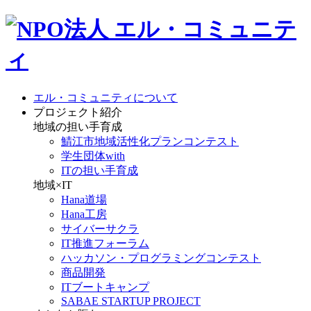
エル・コミュニティについて
プロジェクト紹介
地域の担い手育成
鯖江市地域活性化プランコンテスト
学生団体with
ITの担い手育成
地域×IT
Hana道場
Hana工房
サイバーサクラ
IT推進フォーラム
ハッカソン・プログラミングコンテスト
商品開発
ITブートキャンプ
SABAE STARTUP PROJECT