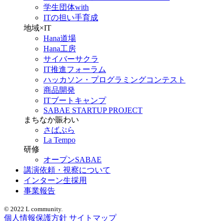
学生団体with
ITの担い手育成
地域×IT
Hana道場
Hana工房
サイバーサクラ
IT推進フォーラム
ハッカソン・プログラミングコンテスト
商品開発
ITブートキャンプ
SABAE STARTUP PROJECT
まちなか賑わい
さばぷら
La Tempo
研修
オープンSABAE
講演依頼・視察について
インターン生採用
事業報告
© 2022 L community.
個人情報保護方針
サイトマップ