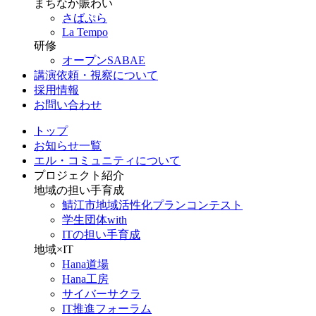
まちなか賑わい
さばぷら
La Tempo
研修
オープンSABAE
講演依頼・視察について
採用情報
お問い合わせ
トップ
お知らせ一覧
エル・コミュニティについて
プロジェクト紹介
地域の担い手育成
鯖江市地域活性化プランコンテスト
学生団体with
ITの担い手育成
地域×IT
Hana道場
Hana工房
サイバーサクラ
IT推進フォーラム