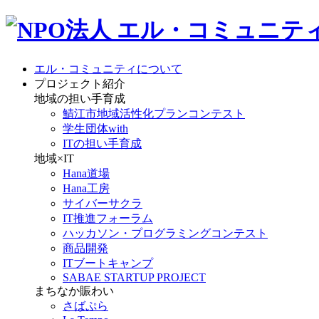
エル・コミュニティについて
プロジェクト紹介
地域の担い手育成
鯖江市地域活性化プランコンテスト
学生団体with
ITの担い手育成
地域×IT
Hana道場
Hana工房
サイバーサクラ
IT推進フォーラム
ハッカソン・プログラミングコンテスト
商品開発
ITブートキャンプ
SABAE STARTUP PROJECT
まちなか賑わい
さばぷら