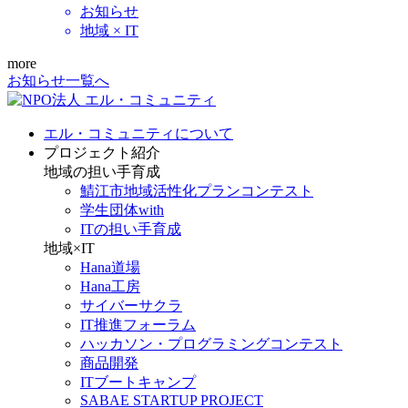
お知らせ
地域 × IT
more
お知らせ一覧へ
エル・コミュニティについて
プロジェクト紹介
地域の担い手育成
鯖江市地域活性化プランコンテスト
学生団体with
ITの担い手育成
地域×IT
Hana道場
Hana工房
サイバーサクラ
IT推進フォーラム
ハッカソン・プログラミングコンテスト
商品開発
ITブートキャンプ
SABAE STARTUP PROJECT