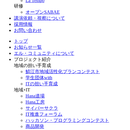
La Tempo
研修
オープンSABAE
講演依頼・視察について
採用情報
お問い合わせ
トップ
お知らせ一覧
エル・コミュニティについて
プロジェクト紹介
地域の担い手育成
鯖江市地域活性化プランコンテスト
学生団体with
ITの担い手育成
地域×IT
Hana道場
Hana工房
サイバーサクラ
IT推進フォーラム
ハッカソン・プログラミングコンテスト
商品開発