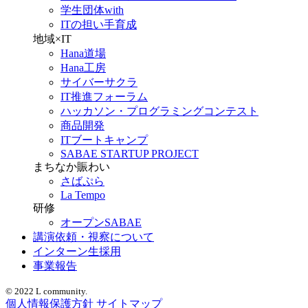
学生団体with
ITの担い手育成
地域×IT
Hana道場
Hana工房
サイバーサクラ
IT推進フォーラム
ハッカソン・プログラミングコンテスト
商品開発
ITブートキャンプ
SABAE STARTUP PROJECT
まちなか賑わい
さばぷら
La Tempo
研修
オープンSABAE
講演依頼・視察について
インターン生採用
事業報告
© 2022 L community.
個人情報保護方針
サイトマップ