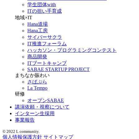
学生団体with
ITの担い手育成
地域×IT
Hana道場
Hana工房
サイバーサクラ
IT推進フォーラム
ハッカソン・プログラミングコンテスト
商品開発
ITブートキャンプ
SABAE STARTUP PROJECT
まちなか賑わい
さばぷら
La Tempo
研修
オープンSABAE
講演依頼・視察について
インターン生採用
事業報告
© 2022 L community.
個人情報保護方針
サイトマップ