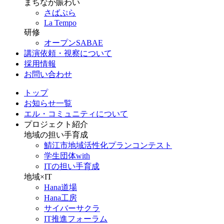
まちなか賑わい
さばぷら
La Tempo
研修
オープンSABAE
講演依頼・視察について
採用情報
お問い合わせ
トップ
お知らせ一覧
エル・コミュニティについて
プロジェクト紹介
地域の担い手育成
鯖江市地域活性化プランコンテスト
学生団体with
ITの担い手育成
地域×IT
Hana道場
Hana工房
サイバーサクラ
IT推進フォーラム