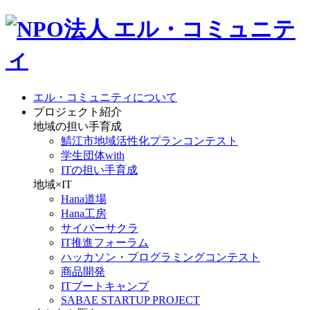
エル・コミュニティについて
プロジェクト紹介
地域の担い手育成
鯖江市地域活性化プランコンテスト
学生団体with
ITの担い手育成
地域×IT
Hana道場
Hana工房
サイバーサクラ
IT推進フォーラム
ハッカソン・プログラミングコンテスト
商品開発
ITブートキャンプ
SABAE STARTUP PROJECT