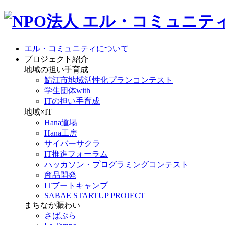
エル・コミュニティについて
プロジェクト紹介
地域の担い手育成
鯖江市地域活性化プランコンテスト
学生団体with
ITの担い手育成
地域×IT
Hana道場
Hana工房
サイバーサクラ
IT推進フォーラム
ハッカソン・プログラミングコンテスト
商品開発
ITブートキャンプ
SABAE STARTUP PROJECT
まちなか賑わい
さばぷら