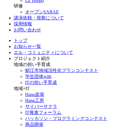
La Tempo
研修
オープンSABAE
講演依頼・視察について
採用情報
お問い合わせ
トップ
お知らせ一覧
エル・コミュニティについて
プロジェクト紹介
地域の担い手育成
鯖江市地域活性化プランコンテスト
学生団体with
ITの担い手育成
地域×IT
Hana道場
Hana工房
サイバーサクラ
IT推進フォーラム
ハッカソン・プログラミングコンテスト
商品開発