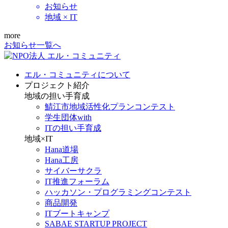
お知らせ
地域 × IT
more
お知らせ一覧へ
エル・コミュニティについて
プロジェクト紹介
地域の担い手育成
鯖江市地域活性化プランコンテスト
学生団体with
ITの担い手育成
地域×IT
Hana道場
Hana工房
サイバーサクラ
IT推進フォーラム
ハッカソン・プログラミングコンテスト
商品開発
ITブートキャンプ
SABAE STARTUP PROJECT