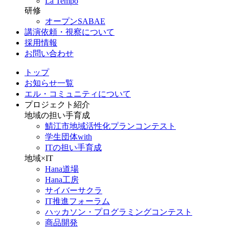
La Tempo
研修
オープンSABAE
講演依頼・視察について
採用情報
お問い合わせ
トップ
お知らせ一覧
エル・コミュニティについて
プロジェクト紹介
地域の担い手育成
鯖江市地域活性化プランコンテスト
学生団体with
ITの担い手育成
地域×IT
Hana道場
Hana工房
サイバーサクラ
IT推進フォーラム
ハッカソン・プログラミングコンテスト
商品開発