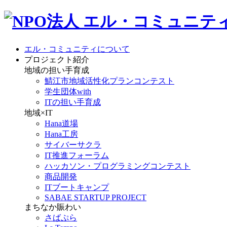
エル・コミュニティについて
プロジェクト紹介
地域の担い手育成
鯖江市地域活性化プランコンテスト
学生団体with
ITの担い手育成
地域×IT
Hana道場
Hana工房
サイバーサクラ
IT推進フォーラム
ハッカソン・プログラミングコンテスト
商品開発
ITブートキャンプ
SABAE STARTUP PROJECT
まちなか賑わい
さばぷら