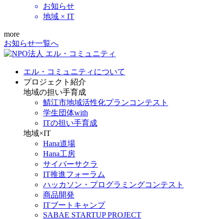
お知らせ
地域 × IT
more
お知らせ一覧へ
エル・コミュニティについて
プロジェクト紹介
地域の担い手育成
鯖江市地域活性化プランコンテスト
学生団体with
ITの担い手育成
地域×IT
Hana道場
Hana工房
サイバーサクラ
IT推進フォーラム
ハッカソン・プログラミングコンテスト
商品開発
ITブートキャンプ
SABAE STARTUP PROJECT