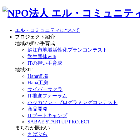
エル・コミュニティについて
プロジェクト紹介
地域の担い手育成
鯖江市地域活性化プランコンテスト
学生団体with
ITの担い手育成
地域×IT
Hana道場
Hana工房
サイバーサクラ
IT推進フォーラム
ハッカソン・プログラミングコンテスト
商品開発
ITブートキャンプ
SABAE STARTUP PROJECT
まちなか賑わい
さばぷら