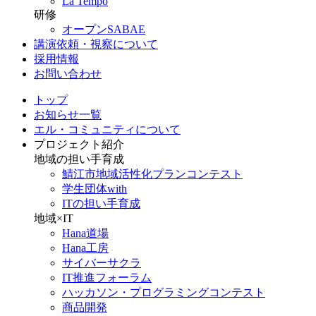
La Tempo
研修
オープンSABAE
講演依頼・視察について
採用情報
お問い合わせ
トップ
お知らせ一覧
エル・コミュニティについて
プロジェクト紹介
地域の担い手育成
鯖江市地域活性化プランコンテスト
学生団体with
ITの担い手育成
地域×IT
Hana道場
Hana工房
サイバーサクラ
IT推進フォーラム
ハッカソン・プログラミングコンテスト
商品開発