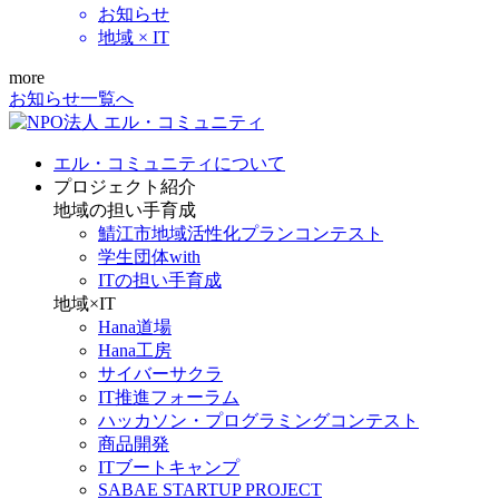
お知らせ
地域 × IT
more
お知らせ一覧へ
エル・コミュニティについて
プロジェクト紹介
地域の担い手育成
鯖江市地域活性化プランコンテスト
学生団体with
ITの担い手育成
地域×IT
Hana道場
Hana工房
サイバーサクラ
IT推進フォーラム
ハッカソン・プログラミングコンテスト
商品開発
ITブートキャンプ
SABAE STARTUP PROJECT