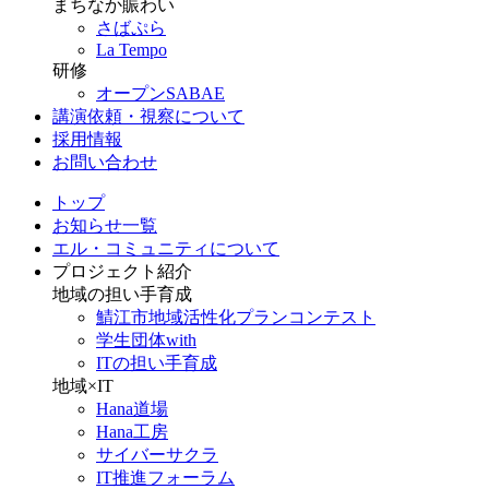
まちなか賑わい
さばぷら
La Tempo
研修
オープンSABAE
講演依頼・視察について
採用情報
お問い合わせ
トップ
お知らせ一覧
エル・コミュニティについて
プロジェクト紹介
地域の担い手育成
鯖江市地域活性化プランコンテスト
学生団体with
ITの担い手育成
地域×IT
Hana道場
Hana工房
サイバーサクラ
IT推進フォーラム