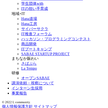
学生団体with
ITの担い手育成
地域×IT
Hana道場
Hana工房
サイバーサクラ
IT推進フォーラム
ハッカソン・プログラミングコンテスト
商品開発
ITブートキャンプ
SABAE STARTUP PROJECT
まちなか賑わい
さばぷら
La Tempo
研修
オープンSABAE
講演依頼・視察について
インターン生採用
事業報告
© 2022 L community.
個人情報保護方針
サイトマップ