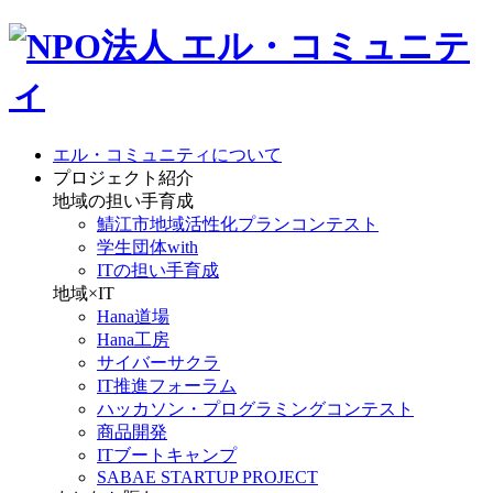
エル・コミュニティについて
プロジェクト紹介
地域の担い手育成
鯖江市地域活性化プランコンテスト
学生団体with
ITの担い手育成
地域×IT
Hana道場
Hana工房
サイバーサクラ
IT推進フォーラム
ハッカソン・プログラミングコンテスト
商品開発
ITブートキャンプ
SABAE STARTUP PROJECT