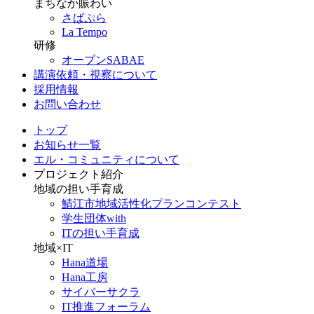
まちなか賑わい
さばぷら
La Tempo
研修
オープンSABAE
講演依頼・視察について
採用情報
お問い合わせ
トップ
お知らせ一覧
エル・コミュニティについて
プロジェクト紹介
地域の担い手育成
鯖江市地域活性化プランコンテスト
学生団体with
ITの担い手育成
地域×IT
Hana道場
Hana工房
サイバーサクラ
IT推進フォーラム