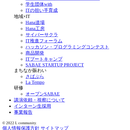
学生団体with
ITの担い手育成
地域×IT
Hana道場
Hana工房
サイバーサクラ
IT推進フォーラム
ハッカソン・プログラミングコンテスト
商品開発
ITブートキャンプ
SABAE STARTUP PROJECT
まちなか賑わい
さばぷら
La Tempo
研修
オープンSABAE
講演依頼・視察について
インターン生採用
事業報告
© 2022 L community.
個人情報保護方針
サイトマップ