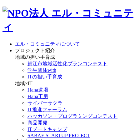
エル・コミュニティについて
プロジェクト紹介
地域の担い手育成
鯖江市地域活性化プランコンテスト
学生団体with
ITの担い手育成
地域×IT
Hana道場
Hana工房
サイバーサクラ
IT推進フォーラム
ハッカソン・プログラミングコンテスト
商品開発
ITブートキャンプ
SABAE STARTUP PROJECT