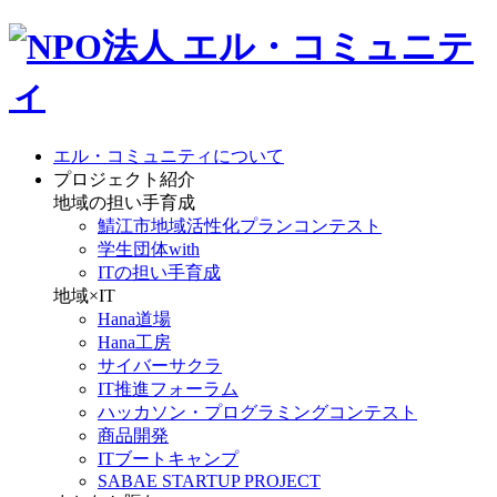
エル・コミュニティについて
プロジェクト紹介
地域の担い手育成
鯖江市地域活性化プランコンテスト
学生団体with
ITの担い手育成
地域×IT
Hana道場
Hana工房
サイバーサクラ
IT推進フォーラム
ハッカソン・プログラミングコンテスト
商品開発
ITブートキャンプ
SABAE STARTUP PROJECT