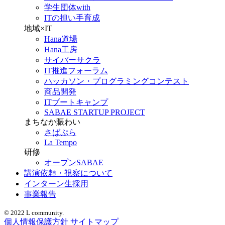
学生団体with
ITの担い手育成
地域×IT
Hana道場
Hana工房
サイバーサクラ
IT推進フォーラム
ハッカソン・プログラミングコンテスト
商品開発
ITブートキャンプ
SABAE STARTUP PROJECT
まちなか賑わい
さばぷら
La Tempo
研修
オープンSABAE
講演依頼・視察について
インターン生採用
事業報告
© 2022 L community.
個人情報保護方針
サイトマップ