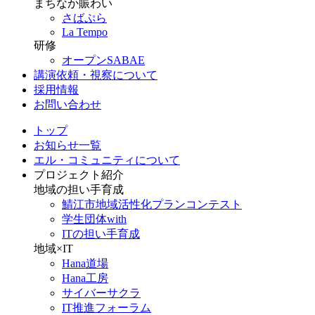
まちなか賑わい
さばぷら
La Tempo
研修
オープンSABAE
講演依頼・視察について
採用情報
お問い合わせ
トップ
お知らせ一覧
エル・コミュニティについて
プロジェクト紹介
地域の担い手育成
鯖江市地域活性化プランコンテスト
学生団体with
ITの担い手育成
地域×IT
Hana道場
Hana工房
サイバーサクラ
IT推進フォーラム