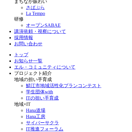
まちなか賑わい
さばぷら
La Tempo
研修
オープンSABAE
講演依頼・視察について
採用情報
お問い合わせ
トップ
お知らせ一覧
エル・コミュニティについて
プロジェクト紹介
地域の担い手育成
鯖江市地域活性化プランコンテスト
学生団体with
ITの担い手育成
地域×IT
Hana道場
Hana工房
サイバーサクラ
IT推進フォーラム