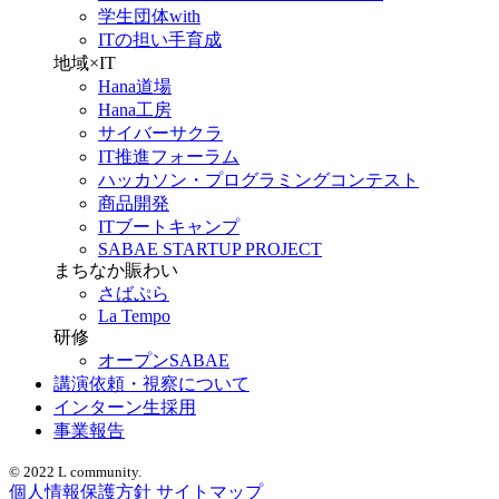
学生団体with
ITの担い手育成
地域×IT
Hana道場
Hana工房
サイバーサクラ
IT推進フォーラム
ハッカソン・プログラミングコンテスト
商品開発
ITブートキャンプ
SABAE STARTUP PROJECT
まちなか賑わい
さばぷら
La Tempo
研修
オープンSABAE
講演依頼・視察について
インターン生採用
事業報告
© 2022 L community.
個人情報保護方針
サイトマップ