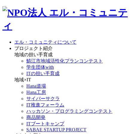
エル・コミュニティについて
プロジェクト紹介
地域の担い手育成
鯖江市地域活性化プランコンテスト
学生団体with
ITの担い手育成
地域×IT
Hana道場
Hana工房
サイバーサクラ
IT推進フォーラム
ハッカソン・プログラミングコンテスト
商品開発
ITブートキャンプ
SABAE STARTUP PROJECT