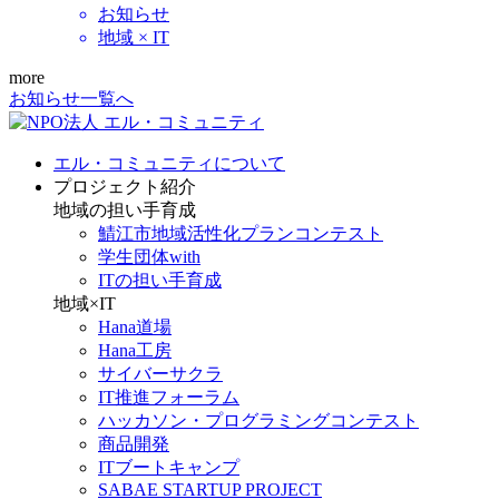
お知らせ
地域 × IT
more
お知らせ一覧へ
エル・コミュニティについて
プロジェクト紹介
地域の担い手育成
鯖江市地域活性化プランコンテスト
学生団体with
ITの担い手育成
地域×IT
Hana道場
Hana工房
サイバーサクラ
IT推進フォーラム
ハッカソン・プログラミングコンテスト
商品開発
ITブートキャンプ
SABAE STARTUP PROJECT