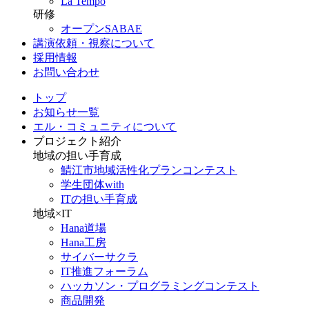
La Tempo
研修
オープンSABAE
講演依頼・視察について
採用情報
お問い合わせ
トップ
お知らせ一覧
エル・コミュニティについて
プロジェクト紹介
地域の担い手育成
鯖江市地域活性化プランコンテスト
学生団体with
ITの担い手育成
地域×IT
Hana道場
Hana工房
サイバーサクラ
IT推進フォーラム
ハッカソン・プログラミングコンテスト
商品開発