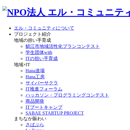
エル・コミュニティについて
プロジェクト紹介
地域の担い手育成
鯖江市地域活性化プランコンテスト
学生団体with
ITの担い手育成
地域×IT
Hana道場
Hana工房
サイバーサクラ
IT推進フォーラム
ハッカソン・プログラミングコンテスト
商品開発
ITブートキャンプ
SABAE STARTUP PROJECT
まちなか賑わい
さばぷら