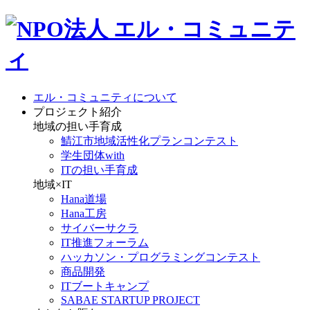
エル・コミュニティについて
プロジェクト紹介
地域の担い手育成
鯖江市地域活性化プランコンテスト
学生団体with
ITの担い手育成
地域×IT
Hana道場
Hana工房
サイバーサクラ
IT推進フォーラム
ハッカソン・プログラミングコンテスト
商品開発
ITブートキャンプ
SABAE STARTUP PROJECT