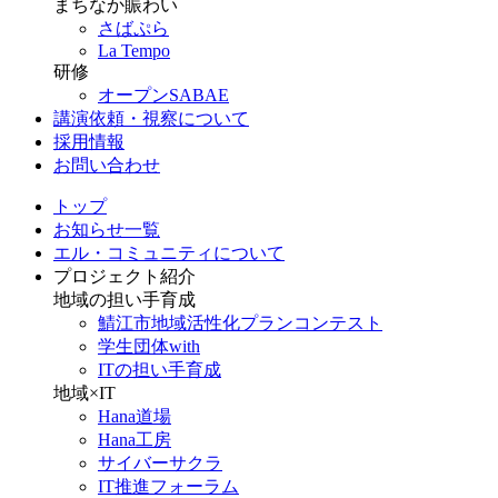
まちなか賑わい
さばぷら
La Tempo
研修
オープンSABAE
講演依頼・視察について
採用情報
お問い合わせ
トップ
お知らせ一覧
エル・コミュニティについて
プロジェクト紹介
地域の担い手育成
鯖江市地域活性化プランコンテスト
学生団体with
ITの担い手育成
地域×IT
Hana道場
Hana工房
サイバーサクラ
IT推進フォーラム