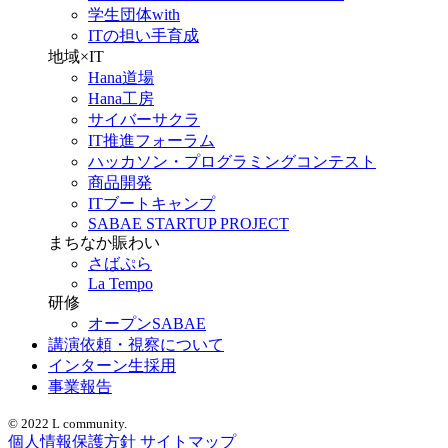
学生団体with
ITの担い手育成
地域×IT
Hana道場
Hana工房
サイバーサクラ
IT推進フォーラム
ハッカソン・プログラミングコンテスト
商品開発
ITブートキャンプ
SABAE STARTUP PROJECT
まちなか賑わい
さばぷら
La Tempo
研修
オープンSABAE
講演依頼・視察について
インターン生採用
事業報告
© 2022 L community.
個人情報保護方針
サイトマップ