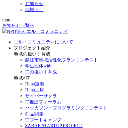
お知らせ
地域 × IT
more
お知らせ一覧へ
エル・コミュニティについて
プロジェクト紹介
地域の担い手育成
鯖江市地域活性化プランコンテスト
学生団体with
ITの担い手育成
地域×IT
Hana道場
Hana工房
サイバーサクラ
IT推進フォーラム
ハッカソン・プログラミングコンテスト
商品開発
ITブートキャンプ
SABAE STARTUP PROJECT