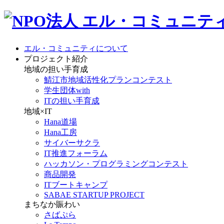
エル・コミュニティについて
プロジェクト紹介
地域の担い手育成
鯖江市地域活性化プランコンテスト
学生団体with
ITの担い手育成
地域×IT
Hana道場
Hana工房
サイバーサクラ
IT推進フォーラム
ハッカソン・プログラミングコンテスト
商品開発
ITブートキャンプ
SABAE STARTUP PROJECT
まちなか賑わい
さばぷら