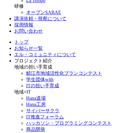
La Tempo
研修
オープンSABAE
講演依頼・視察について
採用情報
お問い合わせ
トップ
お知らせ一覧
エル・コミュニティについて
プロジェクト紹介
地域の担い手育成
鯖江市地域活性化プランコンテスト
学生団体with
ITの担い手育成
地域×IT
Hana道場
Hana工房
サイバーサクラ
IT推進フォーラム
ハッカソン・プログラミングコンテスト
商品開発