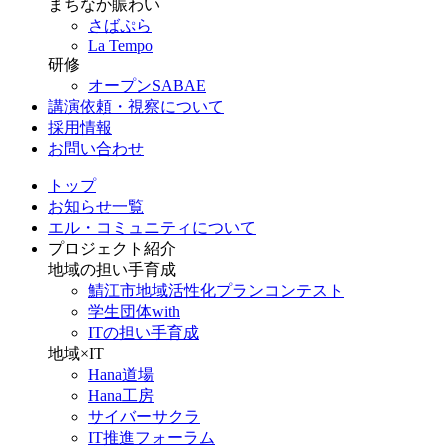
まちなか賑わい
さばぷら
La Tempo
研修
オープンSABAE
講演依頼・視察について
採用情報
お問い合わせ
トップ
お知らせ一覧
エル・コミュニティについて
プロジェクト紹介
地域の担い手育成
鯖江市地域活性化プランコンテスト
学生団体with
ITの担い手育成
地域×IT
Hana道場
Hana工房
サイバーサクラ
IT推進フォーラム