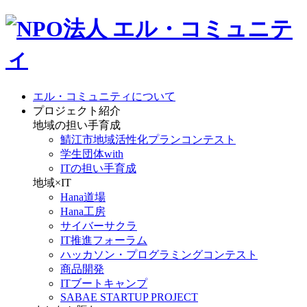
エル・コミュニティについて
プロジェクト紹介
地域の担い手育成
鯖江市地域活性化プランコンテスト
学生団体with
ITの担い手育成
地域×IT
Hana道場
Hana工房
サイバーサクラ
IT推進フォーラム
ハッカソン・プログラミングコンテスト
商品開発
ITブートキャンプ
SABAE STARTUP PROJECT