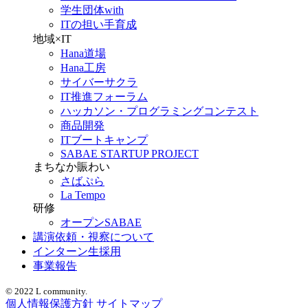
学生団体with
ITの担い手育成
地域×IT
Hana道場
Hana工房
サイバーサクラ
IT推進フォーラム
ハッカソン・プログラミングコンテスト
商品開発
ITブートキャンプ
SABAE STARTUP PROJECT
まちなか賑わい
さばぷら
La Tempo
研修
オープンSABAE
講演依頼・視察について
インターン生採用
事業報告
© 2022 L community.
個人情報保護方針
サイトマップ