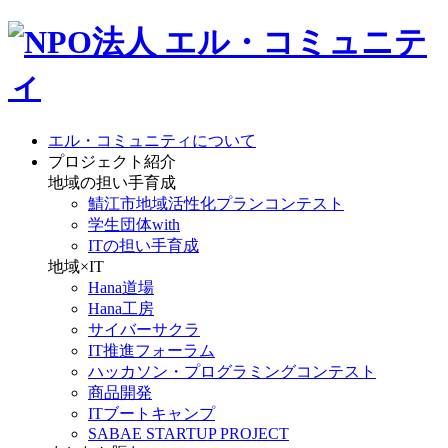
エル・コミュニティについて
プロジェクト紹介
地域の担い手育成
鯖江市地域活性化プランコンテスト
学生団体with
ITの担い手育成
地域×IT
Hana道場
Hana工房
サイバーサクラ
IT推進フォーラム
ハッカソン・プログラミングコンテスト
商品開発
ITブートキャンプ
SABAE STARTUP PROJECT