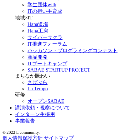
学生団体with
ITの担い手育成
地域×IT
Hana道場
Hana工房
サイバーサクラ
IT推進フォーラム
ハッカソン・プログラミングコンテスト
商品開発
ITブートキャンプ
SABAE STARTUP PROJECT
まちなか賑わい
さばぷら
La Tempo
研修
オープンSABAE
講演依頼・視察について
インターン生採用
事業報告
© 2022 L community.
個人情報保護方針
サイトマップ