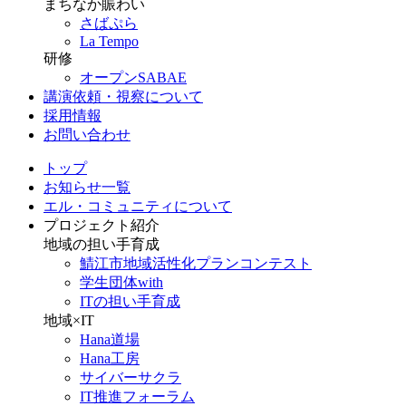
まちなか賑わい
さばぷら
La Tempo
研修
オープンSABAE
講演依頼・視察について
採用情報
お問い合わせ
トップ
お知らせ一覧
エル・コミュニティについて
プロジェクト紹介
地域の担い手育成
鯖江市地域活性化プランコンテスト
学生団体with
ITの担い手育成
地域×IT
Hana道場
Hana工房
サイバーサクラ
IT推進フォーラム