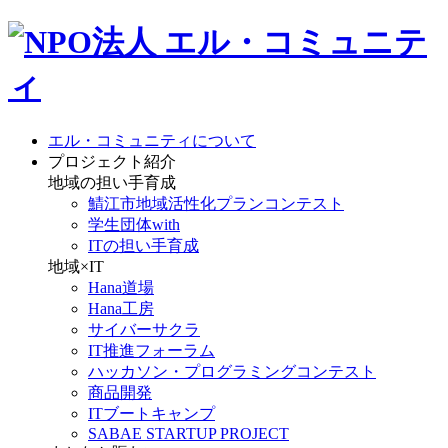
エル・コミュニティについて
プロジェクト紹介
地域の担い手育成
鯖江市地域活性化プランコンテスト
学生団体with
ITの担い手育成
地域×IT
Hana道場
Hana工房
サイバーサクラ
IT推進フォーラム
ハッカソン・プログラミングコンテスト
商品開発
ITブートキャンプ
SABAE STARTUP PROJECT