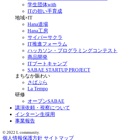
学生団体with
ITの担い手育成
地域×IT
Hana道場
Hana工房
サイバーサクラ
IT推進フォーラム
ハッカソン・プログラミングコンテスト
商品開発
ITブートキャンプ
SABAE STARTUP PROJECT
まちなか賑わい
さばぷら
La Tempo
研修
オープンSABAE
講演依頼・視察について
インターン生採用
事業報告
© 2022 L community.
個人情報保護方針
サイトマップ