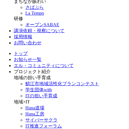
まちなか賑わい
さばぷら
La Tempo
研修
オープンSABAE
講演依頼・視察について
採用情報
お問い合わせ
トップ
お知らせ一覧
エル・コミュニティについて
プロジェクト紹介
地域の担い手育成
鯖江市地域活性化プランコンテスト
学生団体with
ITの担い手育成
地域×IT
Hana道場
Hana工房
サイバーサクラ
IT推進フォーラム