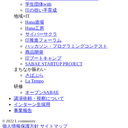
学生団体with
ITの担い手育成
地域×IT
Hana道場
Hana工房
サイバーサクラ
IT推進フォーラム
ハッカソン・プログラミングコンテスト
商品開発
ITブートキャンプ
SABAE STARTUP PROJECT
まちなか賑わい
さばぷら
La Tempo
研修
オープンSABAE
講演依頼・視察について
インターン生採用
事業報告
© 2022 L community.
個人情報保護方針
サイトマップ