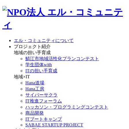
エル・コミュニティについて
プロジェクト紹介
地域の担い手育成
鯖江市地域活性化プランコンテスト
学生団体with
ITの担い手育成
地域×IT
Hana道場
Hana工房
サイバーサクラ
IT推進フォーラム
ハッカソン・プログラミングコンテスト
商品開発
ITブートキャンプ
SABAE STARTUP PROJECT