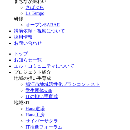
まちなか賑わい
さばぷら
La Tempo
研修
オープンSABAE
講演依頼・視察について
採用情報
お問い合わせ
トップ
お知らせ一覧
エル・コミュニティについて
プロジェクト紹介
地域の担い手育成
鯖江市地域活性化プランコンテスト
学生団体with
ITの担い手育成
地域×IT
Hana道場
Hana工房
サイバーサクラ
IT推進フォーラム