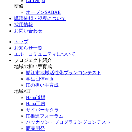
La Tempo
研修
オープンSABAE
講演依頼・視察について
採用情報
お問い合わせ
トップ
お知らせ一覧
エル・コミュニティについて
プロジェクト紹介
地域の担い手育成
鯖江市地域活性化プランコンテスト
学生団体with
ITの担い手育成
地域×IT
Hana道場
Hana工房
サイバーサクラ
IT推進フォーラム
ハッカソン・プログラミングコンテスト
商品開発