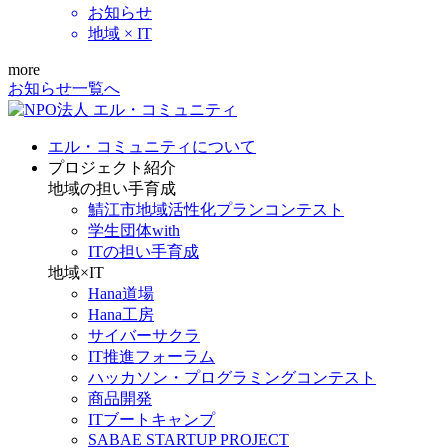
お知らせ
地域 × IT
more
お知らせ一覧へ
エル・コミュニティについて
プロジェクト紹介
地域の担い手育成
鯖江市地域活性化プランコンテスト
学生団体with
ITの担い手育成
地域×IT
Hana道場
Hana工房
サイバーサクラ
IT推進フォーラム
ハッカソン・プログラミングコンテスト
商品開発
ITブートキャンプ
SABAE STARTUP PROJECT