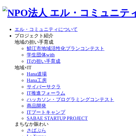
エル・コミュニティについて
プロジェクト紹介
地域の担い手育成
鯖江市地域活性化プランコンテスト
学生団体with
ITの担い手育成
地域×IT
Hana道場
Hana工房
サイバーサクラ
IT推進フォーラム
ハッカソン・プログラミングコンテスト
商品開発
ITブートキャンプ
SABAE STARTUP PROJECT
まちなか賑わい
さばぷら