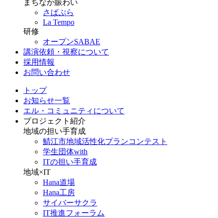
まちなか賑わい
さばぷら
La Tempo
研修
オープンSABAE
講演依頼・視察について
採用情報
お問い合わせ
トップ
お知らせ一覧
エル・コミュニティについて
プロジェクト紹介
地域の担い手育成
鯖江市地域活性化プランコンテスト
学生団体with
ITの担い手育成
地域×IT
Hana道場
Hana工房
サイバーサクラ
IT推進フォーラム