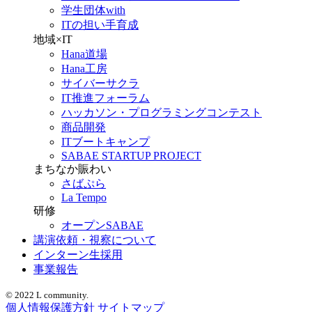
学生団体with
ITの担い手育成
地域×IT
Hana道場
Hana工房
サイバーサクラ
IT推進フォーラム
ハッカソン・プログラミングコンテスト
商品開発
ITブートキャンプ
SABAE STARTUP PROJECT
まちなか賑わい
さばぷら
La Tempo
研修
オープンSABAE
講演依頼・視察について
インターン生採用
事業報告
© 2022 L community.
個人情報保護方針
サイトマップ