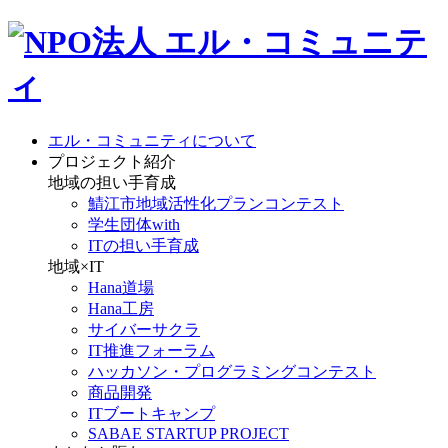
エル・コミュニティについて
プロジェクト紹介
地域の担い手育成
鯖江市地域活性化プランコンテスト
学生団体with
ITの担い手育成
地域×IT
Hana道場
Hana工房
サイバーサクラ
IT推進フォーラム
ハッカソン・プログラミングコンテスト
商品開発
ITブートキャンプ
SABAE STARTUP PROJECT