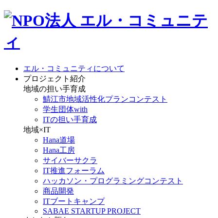
エル・コミュニティについて
プロジェクト紹介
地域の担い手育成
鯖江市地域活性化プランコンテスト
学生団体with
ITの担い手育成
地域×IT
Hana道場
Hana工房
サイバーサクラ
IT推進フォーラム
ハッカソン・プログラミングコンテスト
商品開発
ITブートキャンプ
SABAE STARTUP PROJECT