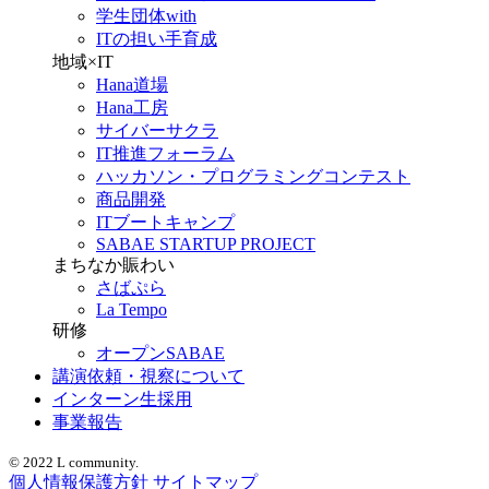
学生団体with
ITの担い手育成
地域×IT
Hana道場
Hana工房
サイバーサクラ
IT推進フォーラム
ハッカソン・プログラミングコンテスト
商品開発
ITブートキャンプ
SABAE STARTUP PROJECT
まちなか賑わい
さばぷら
La Tempo
研修
オープンSABAE
講演依頼・視察について
インターン生採用
事業報告
© 2022 L community.
個人情報保護方針
サイトマップ