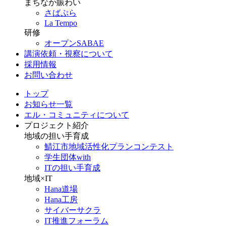
まちなか賑わい
さばぷら
La Tempo
研修
オープンSABAE
講演依頼・視察について
採用情報
お問い合わせ
トップ
お知らせ一覧
エル・コミュニティについて
プロジェクト紹介
地域の担い手育成
鯖江市地域活性化プランコンテスト
学生団体with
ITの担い手育成
地域×IT
Hana道場
Hana工房
サイバーサクラ
IT推進フォーラム