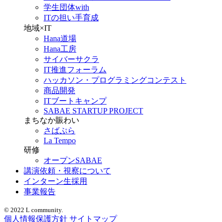
学生団体with
ITの担い手育成
地域×IT
Hana道場
Hana工房
サイバーサクラ
IT推進フォーラム
ハッカソン・プログラミングコンテスト
商品開発
ITブートキャンプ
SABAE STARTUP PROJECT
まちなか賑わい
さばぷら
La Tempo
研修
オープンSABAE
講演依頼・視察について
インターン生採用
事業報告
© 2022 L community.
個人情報保護方針
サイトマップ