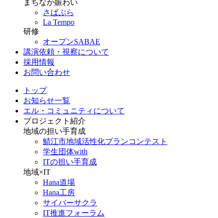
まちなか賑わい
さばぷら
La Tempo
研修
オープンSABAE
講演依頼・視察について
採用情報
お問い合わせ
トップ
お知らせ一覧
エル・コミュニティについて
プロジェクト紹介
地域の担い手育成
鯖江市地域活性化プランコンテスト
学生団体with
ITの担い手育成
地域×IT
Hana道場
Hana工房
サイバーサクラ
IT推進フォーラム