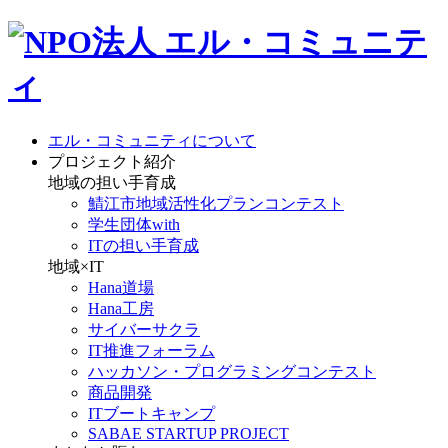
エル・コミュニティについて
プロジェクト紹介
地域の担い手育成
鯖江市地域活性化プランコンテスト
学生団体with
ITの担い手育成
地域×IT
Hana道場
Hana工房
サイバーサクラ
IT推進フォーラム
ハッカソン・プログラミングコンテスト
商品開発
ITブートキャンプ
SABAE STARTUP PROJECT