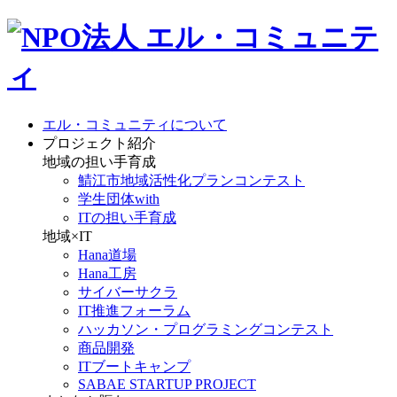
エル・コミュニティについて
プロジェクト紹介
地域の担い手育成
鯖江市地域活性化プランコンテスト
学生団体with
ITの担い手育成
地域×IT
Hana道場
Hana工房
サイバーサクラ
IT推進フォーラム
ハッカソン・プログラミングコンテスト
商品開発
ITブートキャンプ
SABAE STARTUP PROJECT