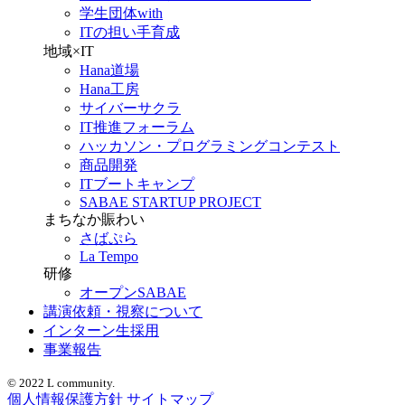
学生団体with
ITの担い手育成
地域×IT
Hana道場
Hana工房
サイバーサクラ
IT推進フォーラム
ハッカソン・プログラミングコンテスト
商品開発
ITブートキャンプ
SABAE STARTUP PROJECT
まちなか賑わい
さばぷら
La Tempo
研修
オープンSABAE
講演依頼・視察について
インターン生採用
事業報告
© 2022 L community.
個人情報保護方針
サイトマップ