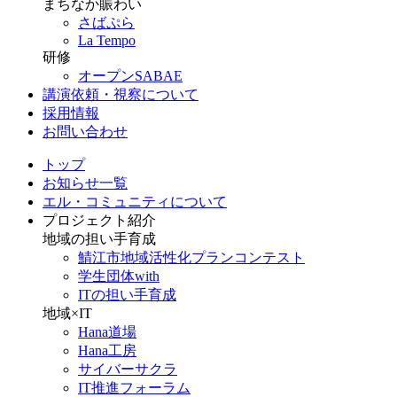
まちなか賑わい
さばぷら
La Tempo
研修
オープンSABAE
講演依頼・視察について
採用情報
お問い合わせ
トップ
お知らせ一覧
エル・コミュニティについて
プロジェクト紹介
地域の担い手育成
鯖江市地域活性化プランコンテスト
学生団体with
ITの担い手育成
地域×IT
Hana道場
Hana工房
サイバーサクラ
IT推進フォーラム