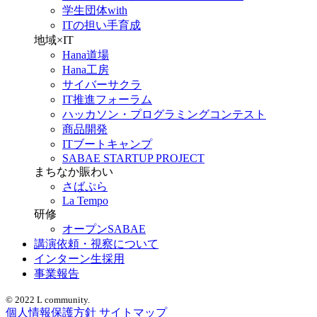
学生団体with
ITの担い手育成
地域×IT
Hana道場
Hana工房
サイバーサクラ
IT推進フォーラム
ハッカソン・プログラミングコンテスト
商品開発
ITブートキャンプ
SABAE STARTUP PROJECT
まちなか賑わい
さばぷら
La Tempo
研修
オープンSABAE
講演依頼・視察について
インターン生採用
事業報告
© 2022 L community.
個人情報保護方針
サイトマップ