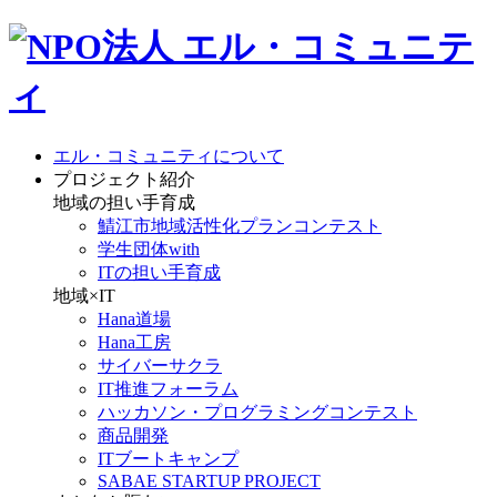
エル・コミュニティについて
プロジェクト紹介
地域の担い手育成
鯖江市地域活性化プランコンテスト
学生団体with
ITの担い手育成
地域×IT
Hana道場
Hana工房
サイバーサクラ
IT推進フォーラム
ハッカソン・プログラミングコンテスト
商品開発
ITブートキャンプ
SABAE STARTUP PROJECT