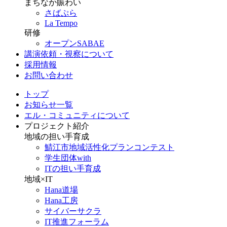
まちなか賑わい
さばぷら
La Tempo
研修
オープンSABAE
講演依頼・視察について
採用情報
お問い合わせ
トップ
お知らせ一覧
エル・コミュニティについて
プロジェクト紹介
地域の担い手育成
鯖江市地域活性化プランコンテスト
学生団体with
ITの担い手育成
地域×IT
Hana道場
Hana工房
サイバーサクラ
IT推進フォーラム