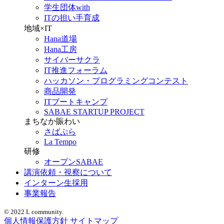
学生団体with
ITの担い手育成
地域×IT
Hana道場
Hana工房
サイバーサクラ
IT推進フォーラム
ハッカソン・プログラミングコンテスト
商品開発
ITブートキャンプ
SABAE STARTUP PROJECT
まちなか賑わい
さばぷら
La Tempo
研修
オープンSABAE
講演依頼・視察について
インターン生採用
事業報告
© 2022 L community.
個人情報保護方針
サイトマップ