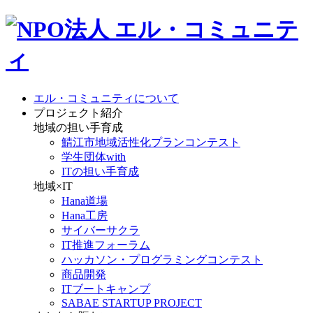
エル・コミュニティについて
プロジェクト紹介
地域の担い手育成
鯖江市地域活性化プランコンテスト
学生団体with
ITの担い手育成
地域×IT
Hana道場
Hana工房
サイバーサクラ
IT推進フォーラム
ハッカソン・プログラミングコンテスト
商品開発
ITブートキャンプ
SABAE STARTUP PROJECT