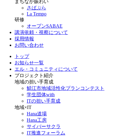
まちなか賑わい
さばぷら
La Tempo
研修
オープンSABAE
講演依頼・視察について
採用情報
お問い合わせ
トップ
お知らせ一覧
エル・コミュニティについて
プロジェクト紹介
地域の担い手育成
鯖江市地域活性化プランコンテスト
学生団体with
ITの担い手育成
地域×IT
Hana道場
Hana工房
サイバーサクラ
IT推進フォーラム