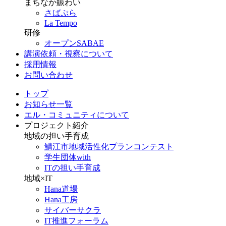
まちなか賑わい
さばぷら
La Tempo
研修
オープンSABAE
講演依頼・視察について
採用情報
お問い合わせ
トップ
お知らせ一覧
エル・コミュニティについて
プロジェクト紹介
地域の担い手育成
鯖江市地域活性化プランコンテスト
学生団体with
ITの担い手育成
地域×IT
Hana道場
Hana工房
サイバーサクラ
IT推進フォーラム