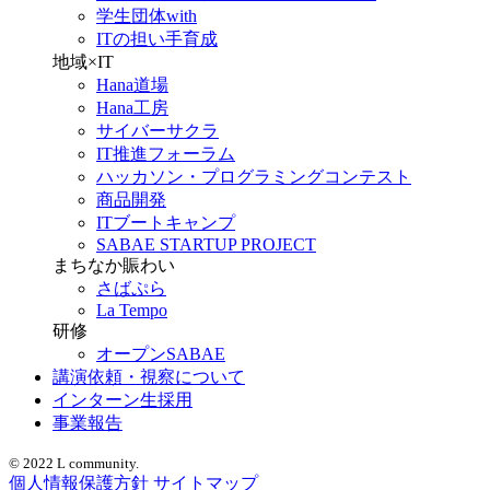
学生団体with
ITの担い手育成
地域×IT
Hana道場
Hana工房
サイバーサクラ
IT推進フォーラム
ハッカソン・プログラミングコンテスト
商品開発
ITブートキャンプ
SABAE STARTUP PROJECT
まちなか賑わい
さばぷら
La Tempo
研修
オープンSABAE
講演依頼・視察について
インターン生採用
事業報告
© 2022 L community.
個人情報保護方針
サイトマップ