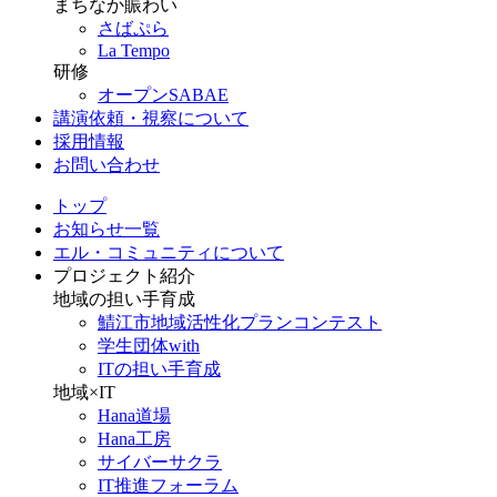
まちなか賑わい
さばぷら
La Tempo
研修
オープンSABAE
講演依頼・視察について
採用情報
お問い合わせ
トップ
お知らせ一覧
エル・コミュニティについて
プロジェクト紹介
地域の担い手育成
鯖江市地域活性化プランコンテスト
学生団体with
ITの担い手育成
地域×IT
Hana道場
Hana工房
サイバーサクラ
IT推進フォーラム