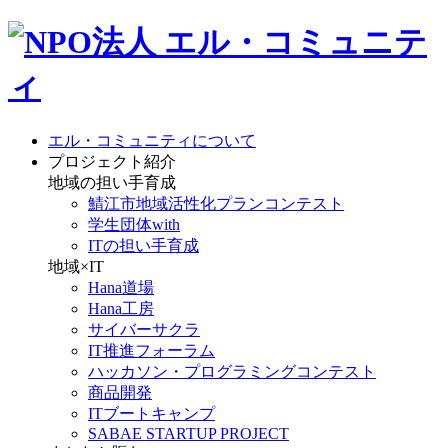
エル・コミュニティについて
プロジェクト紹介
地域の担い手育成
鯖江市地域活性化プランコンテスト
学生団体with
ITの担い手育成
地域×IT
Hana道場
Hana工房
サイバーサクラ
IT推進フォーラム
ハッカソン・プログラミングコンテスト
商品開発
ITブートキャンプ
SABAE STARTUP PROJECT