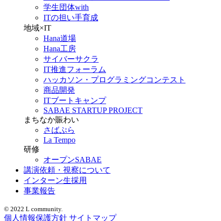
学生団体with
ITの担い手育成
地域×IT
Hana道場
Hana工房
サイバーサクラ
IT推進フォーラム
ハッカソン・プログラミングコンテスト
商品開発
ITブートキャンプ
SABAE STARTUP PROJECT
まちなか賑わい
さばぷら
La Tempo
研修
オープンSABAE
講演依頼・視察について
インターン生採用
事業報告
© 2022 L community.
個人情報保護方針
サイトマップ