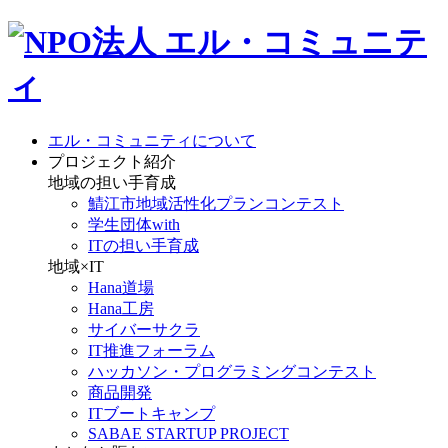
エル・コミュニティについて
プロジェクト紹介
地域の担い手育成
鯖江市地域活性化プランコンテスト
学生団体with
ITの担い手育成
地域×IT
Hana道場
Hana工房
サイバーサクラ
IT推進フォーラム
ハッカソン・プログラミングコンテスト
商品開発
ITブートキャンプ
SABAE STARTUP PROJECT