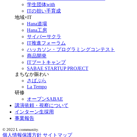
学生団体with
ITの担い手育成
地域×IT
Hana道場
Hana工房
サイバーサクラ
IT推進フォーラム
ハッカソン・プログラミングコンテスト
商品開発
ITブートキャンプ
SABAE STARTUP PROJECT
まちなか賑わい
さばぷら
La Tempo
研修
オープンSABAE
講演依頼・視察について
インターン生採用
事業報告
© 2022 L community.
個人情報保護方針
サイトマップ