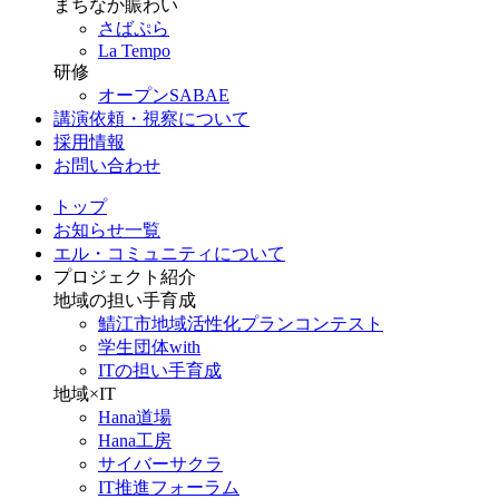
まちなか賑わい
さばぷら
La Tempo
研修
オープンSABAE
講演依頼・視察について
採用情報
お問い合わせ
トップ
お知らせ一覧
エル・コミュニティについて
プロジェクト紹介
地域の担い手育成
鯖江市地域活性化プランコンテスト
学生団体with
ITの担い手育成
地域×IT
Hana道場
Hana工房
サイバーサクラ
IT推進フォーラム