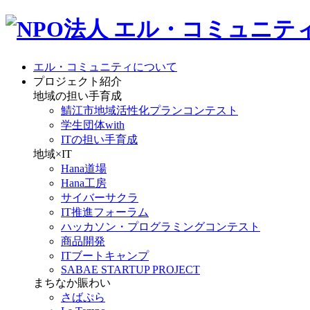
エル・コミュニティについて
プロジェクト紹介
地域の担い手育成
鯖江市地域活性化プランコンテスト
学生団体with
ITの担い手育成
地域×IT
Hana道場
Hana工房
サイバーサクラ
IT推進フォーラム
ハッカソン・プログラミングコンテスト
商品開発
ITブートキャンプ
SABAE STARTUP PROJECT
まちなか賑わい
さばぷら