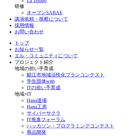
La Tempo
研修
オープンSABAE
講演依頼・視察について
採用情報
お問い合わせ
トップ
お知らせ一覧
エル・コミュニティについて
プロジェクト紹介
地域の担い手育成
鯖江市地域活性化プランコンテスト
学生団体with
ITの担い手育成
地域×IT
Hana道場
Hana工房
サイバーサクラ
IT推進フォーラム
ハッカソン・プログラミングコンテスト
商品開発