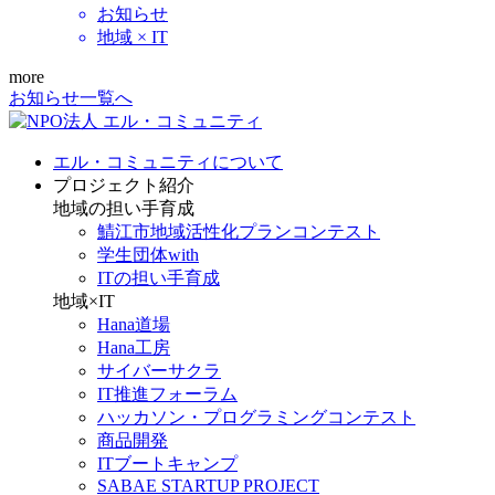
お知らせ
地域 × IT
more
お知らせ一覧へ
エル・コミュニティについて
プロジェクト紹介
地域の担い手育成
鯖江市地域活性化プランコンテスト
学生団体with
ITの担い手育成
地域×IT
Hana道場
Hana工房
サイバーサクラ
IT推進フォーラム
ハッカソン・プログラミングコンテスト
商品開発
ITブートキャンプ
SABAE STARTUP PROJECT