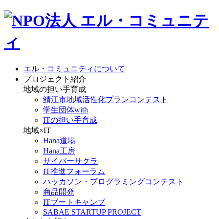
エル・コミュニティについて
プロジェクト紹介
地域の担い手育成
鯖江市地域活性化プランコンテスト
学生団体with
ITの担い手育成
地域×IT
Hana道場
Hana工房
サイバーサクラ
IT推進フォーラム
ハッカソン・プログラミングコンテスト
商品開発
ITブートキャンプ
SABAE STARTUP PROJECT