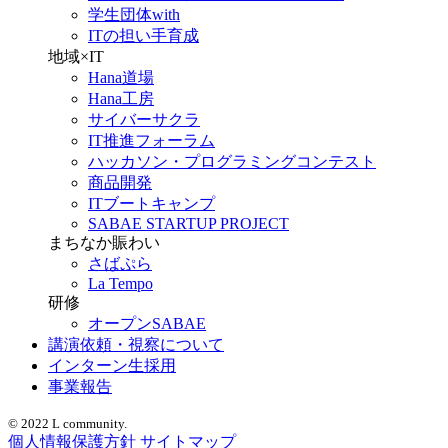
学生団体with
ITの担い手育成
地域×IT
Hana道場
Hana工房
サイバーサクラ
IT推進フォーラム
ハッカソン・プログラミングコンテスト
商品開発
ITブートキャンプ
SABAE STARTUP PROJECT
まちなか賑わい
さばぷら
La Tempo
研修
オープンSABAE
講演依頼・視察について
インターン生採用
事業報告
© 2022 L community.
個人情報保護方針
サイトマップ