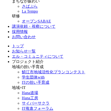
まちなか賑わい
さばぷら
La Tempo
研修
オープンSABAE
講演依頼・視察について
採用情報
お問い合わせ
トップ
お知らせ一覧
エル・コミュニティについて
プロジェクト紹介
地域の担い手育成
鯖江市地域活性化プランコンテスト
学生団体with
ITの担い手育成
地域×IT
Hana道場
Hana工房
サイバーサクラ
IT推進フォーラム