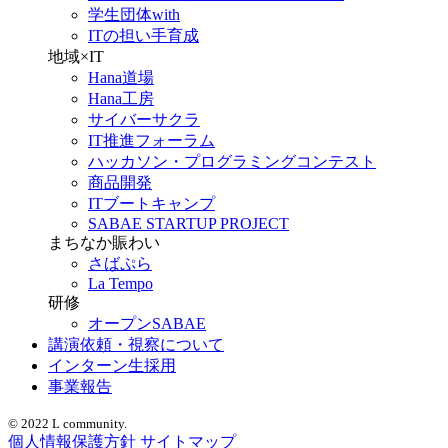
学生団体with
ITの担い手育成
地域×IT
Hana道場
Hana工房
サイバーサクラ
IT推進フォーラム
ハッカソン・プログラミングコンテスト
商品開発
ITブートキャンプ
SABAE STARTUP PROJECT
まちなか賑わい
さばぷら
La Tempo
研修
オープンSABAE
講演依頼・視察について
インターン生採用
事業報告
© 2022 L community.
個人情報保護方針
サイトマップ