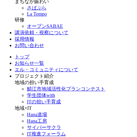
まちなか賑わい
さばぷら
La Tempo
研修
オープンSABAE
講演依頼・視察について
採用情報
お問い合わせ
トップ
お知らせ一覧
エル・コミュニティについて
プロジェクト紹介
地域の担い手育成
鯖江市地域活性化プランコンテスト
学生団体with
ITの担い手育成
地域×IT
Hana道場
Hana工房
サイバーサクラ
IT推進フォーラム